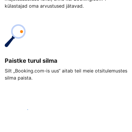
külastajad oma arvustused jätavad.
Paistke turul silma
Silt „Booking.com-is uus“ aitab teil meie otsitulemustes
silma paista.
Alusta juba täna