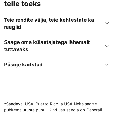
teile toeks
Teie rendite välja, teie kehtestate ka
reeglid
Saage oma külastajatega lähemalt
tuttavaks
Püsige kaitstud
Võõrusta meiega juba täna
*Saadaval USA, Puerto Rico ja USA Neitsisaarte
puhkemajutuste puhul. Kindlustusandja on Generali.