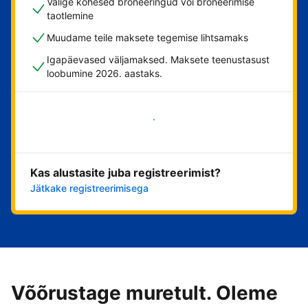
Valige kohesed broneeringud või broneerimise
taotlemine
Muudame teile maksete tegemise lihtsamaks
Igapäevased väljamaksed. Maksete teenustasust
loobumine 2026. aastaks.
Alusta kohe
Kas alustasite juba registreerimist?
Jätkake registreerimisega
Võõrustage muretult. Oleme