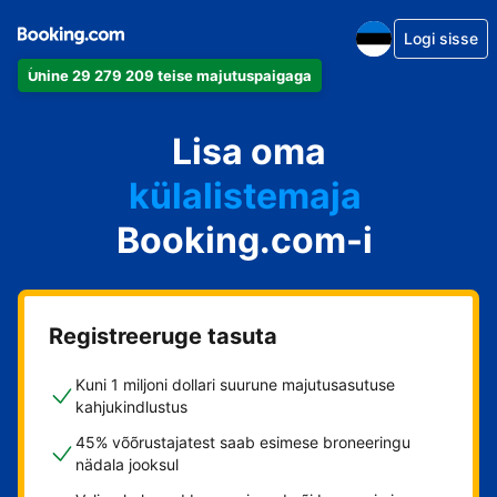
Logi sisse
apartement
Ühine 29 279 209 teise majutuspaigaga
hotell
puhkemajutus
Lisa oma
külalistemaja
Booking.com-i
hostel
Registreeruge tasuta
Kuni 1 miljoni dollari suurune majutusasutuse
kahjukindlustus
45% võõrustajatest saab esimese broneeringu
nädala jooksul