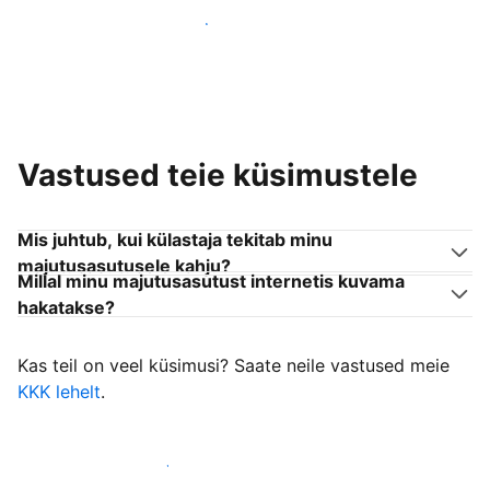
Liitu endaga sarnanevate võõrustajatega
Vastused teie küsimustele
Mis juhtub, kui külastaja tekitab minu
majutusasutusele kahju?
Millal minu majutusasutust internetis kuvama
hakatakse?
Kas teil on veel küsimusi? Saate neile vastused meie
KKK lehelt
.
Alusta külastajate vastuvõtmist