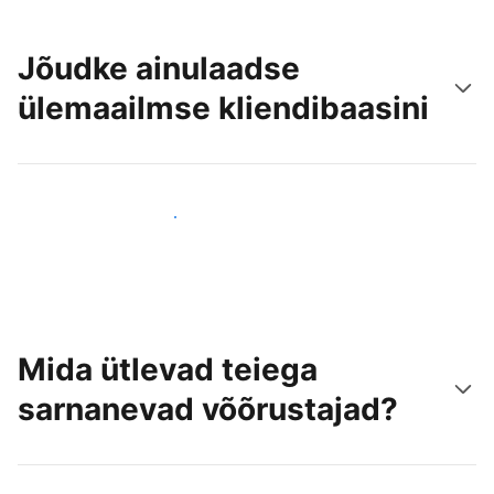
Jõudke ainulaadse
ülemaailmse kliendibaasini
Jõua juba täna uute külastajateni
Mida ütlevad teiega
sarnanevad võõrustajad?