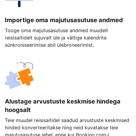
Importige oma majutusasutuse andmed
Tooge oma majutusasutuse andmed muudelt
reisisaitidelt sujuvalt üle ja vältige kalendrite
sünkroniseerimise abil ülebroneerimist.
Alustage arvustuste keskmise hindega
hoogsalt
Teie muudel reisisaitidel saadud arvustuste keskmised
hinded konverteeritakse ning neid kuvatakse teie
majutusasutuse lehel, enne kui Booking.com-i