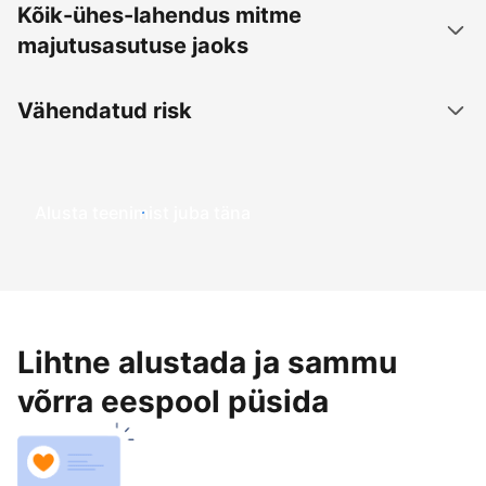
Kõik-ühes-lahendus mitme
majutusasutuse jaoks
Vähendatud risk
Alusta teenimist juba täna
Lihtne alustada ja sammu
võrra eespool püsida