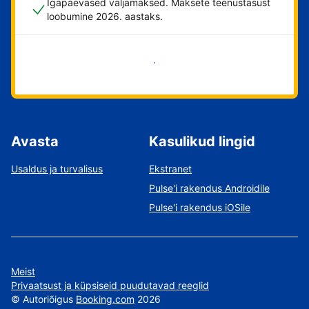
Igapäevased väljamaksed. Maksete teenustasust
loobumine 2026. aastaks.
Alusta kohe
Avasta
Kasulikud lingid
Usaldus ja turvalisus
Ekstranet
Pulse'i rakendus Androidile
Pulse'i rakendus iOSile
Meist
Privaatsust ja küpsiseid puudutavad reeglid
©
Autoriõigus
Booking.com
2026