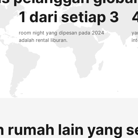
1 dari setiap 3
room night yang dipesan pada 2024
ya
adalah rental liburan.
in
 rumah lain yang s