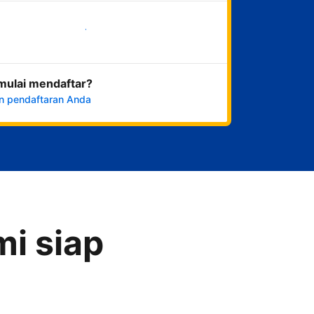
Mulai sekarang
mulai mendaftar?
n pendaftaran Anda
i siap