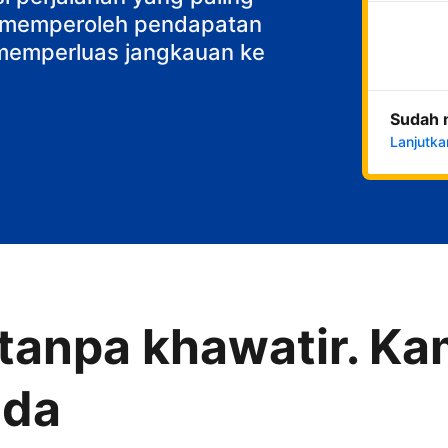
k memperoleh pendapatan
n memperluas jangkauan ke
Sudah 
Lanjutka
anpa khawatir. Kam
nda