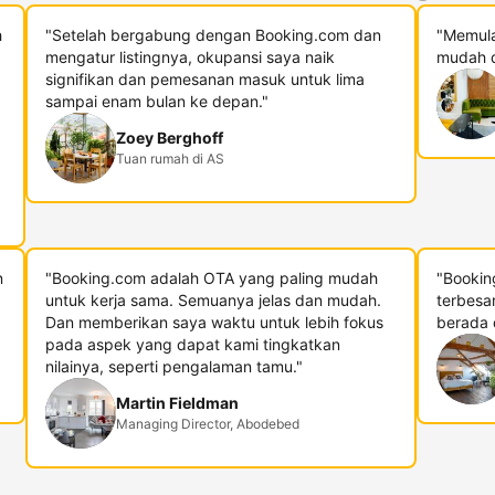
h
"Setelah bergabung dengan Booking.com dan
"Memula
mengatur listingnya, okupansi saya naik
mudah d
signifikan dan pemesanan masuk untuk lima
sampai enam bulan ke depan."
Zoey Berghoff
Tuan rumah di AS
n
"Booking.com adalah OTA yang paling mudah
"Bookin
untuk kerja sama. Semuanya jelas dan mudah.
terbesa
Dan memberikan saya waktu untuk lebih fokus
berada di
pada aspek yang dapat kami tingkatkan
nilainya, seperti pengalaman tamu."
Martin Fieldman
Managing Director, Abodebed