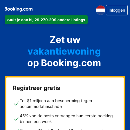
Inloggen
Sluit je aan bij 29.279.209 andere listings
appartement
Zet uw
hotel
vakantiewoning
op Booking.com
pension
bed & breakfast
Registreer gratis
Tot $1 miljoen aan bescherming tegen
accommodatieschade
45% van de hosts ontvangen hun eerste boeking
binnen een week