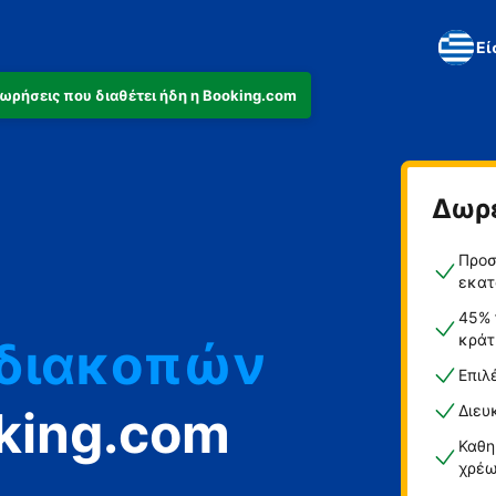
Εί
αχωρήσεις που διαθέτει ήδη η Booking.com
ά
Δωρ
ο
Προσ
εκατ
45% 
 διακοπών
κράτ
Επιλ
king.com
Διευ
Καθη
χρέω