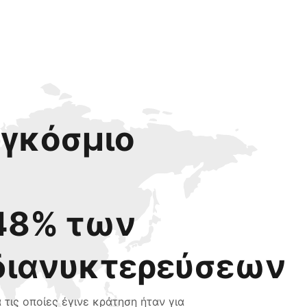
αγκόσμιο
48% των
διανυκτερεύσεων
α τις οποίες έγινε κράτηση ήταν για