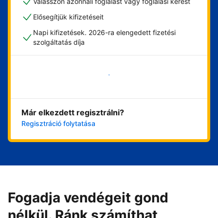
Válasszon azonnali foglalást vagy foglalási kérést
Elősegítjük kifizetéseit
Napi kifizetések. 2026-ra elengedett fizetési
szolgáltatás díja
Vágjon bele most
Már elkezdett regisztrálni?
Regisztráció folytatása
Fogadja vendégeit gond
nélkül. Ránk számíthat