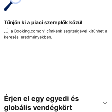
Tűnjön ki a piaci szereplők közül
„Új a Booking.comon” címkénk segítségével kitűnhet a
keresési eredményekben.
Vágjon bele még ma
Érjen el egy egyedi és
globális vendégkört