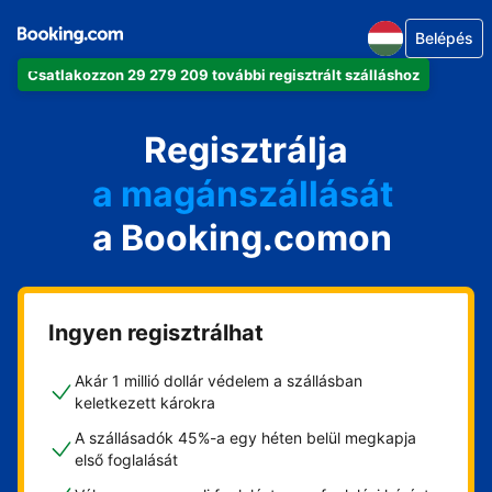
Belépés
Csatlakozzon 29 279 209 további regisztrált szálláshoz
az apartmanját
a szállodáját
Regisztrálja
a magánszállását
a Booking.comon
a vendégházát
a házát
Ingyen regisztrálhat
Akár 1 millió dollár védelem a szállásban
keletkezett károkra
A szállásadók 45%-a egy héten belül megkapja
első foglalását