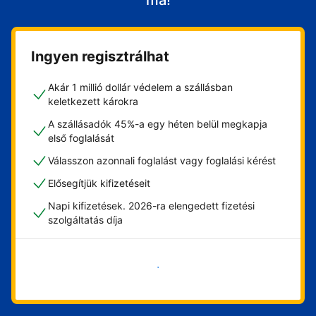
ma!
Ingyen regisztrálhat
Akár 1 millió dollár védelem a szállásban
keletkezett károkra
A szállásadók 45%-a egy héten belül megkapja
első foglalását
Válasszon azonnali foglalást vagy foglalási kérést
Elősegítjük kifizetéseit
Napi kifizetések. 2026-ra elengedett fizetési
szolgáltatás díja
Vágjon bele most