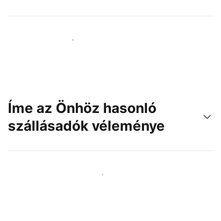
Érjen el új vendégeket még ma
Íme az Önhöz hasonló
szállásadók véleménye
Csatlakozzon Önhöz hasonló szállásadókhoz