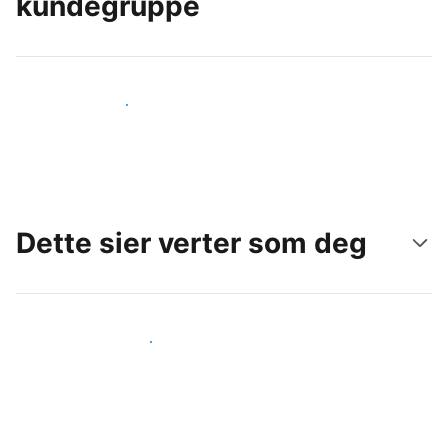
kundegruppe
Nå ut til nye gjester i dag
Dette sier verter som deg
Gjør som andre verter som deg