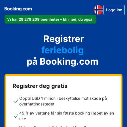
Logg inn
Vi har 29 279 209 boenheter – bli med, du også!
leiligheten din
hotellet ditt
Registrer
feriebolig
gjestgiveriet ditt
på Booking.com
rorbua di
Registrer deg gratis
Opptil USD 1 million i beskyttelse mot skade på
overnattingsstedet
45 % av vertene får sin første booking i løpet av en
uke