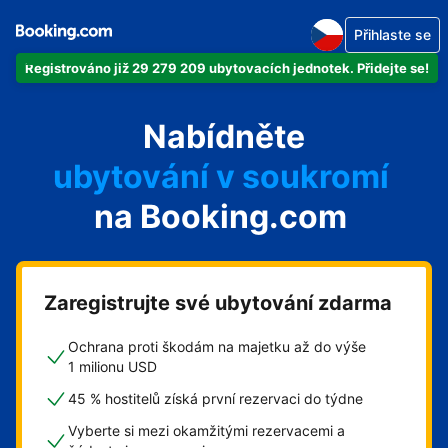
Přihlaste se
Registrováno již 29 279 209 ubytovacích jednotek. Přidejte se!
svůj byt
Nabídněte
svůj hotel
ubytování v soukromí
na Booking.com
svůj penzion
svou chatu
Zaregistrujte své ubytování zdarma
Ochrana proti škodám na majetku až do výše
1 milionu USD
45 % hostitelů získá první rezervaci do týdne
Vyberte si mezi okamžitými rezervacemi a