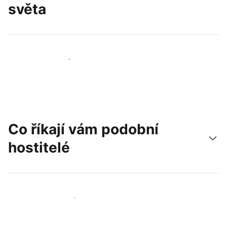
světa
Oslovit nové hosty už dnes
Co říkají vám podobní
hostitelé
Připojit se k dalším hostitelům