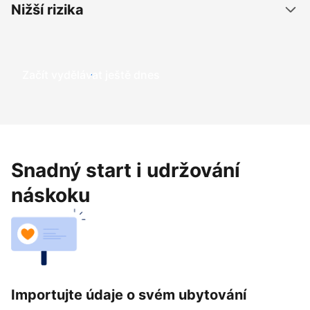
Nižší rizika
Začít vydělávat ještě dnes
Snadný start i udržování
náskoku
Importujte údaje o svém ubytování