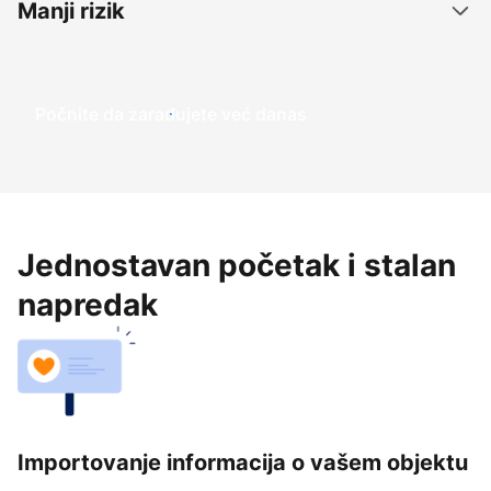
Manji rizik
Počnite da zarađujete već danas
Jednostavan početak i stalan
napredak
Importovanje informacija o vašem objektu