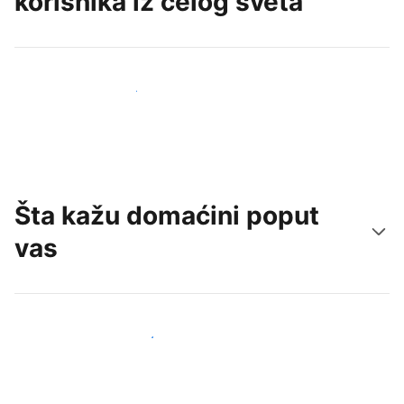
korisnika iz celog sveta
Privucite nove goste već danas
Šta kažu domaćini poput
vas
Pridružite se domaćinima poput vas