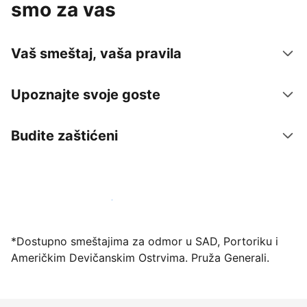
smo za vas
Vaš smeštaj, vaša pravila
Upoznajte svoje goste
Budite zaštićeni
Registrujte svoj objekat već danas
*Dostupno smeštajima za odmor u SAD, Portoriku i
Američkim Devičanskim Ostrvima. Pruža Generali.