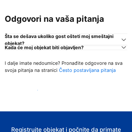
Odgovori na vaša pitanja
Šta se dešava ukoliko gost ošteti moj smeštajni
objekat?
Kada će moj objekat biti objavljen?
I dalje imate nedoumice? Pronađite odgovore na sva
svoja pitanja na stranici
Često postavljana pitanja
Počnite da primate goste
Registrujte objekat i počnite da primate