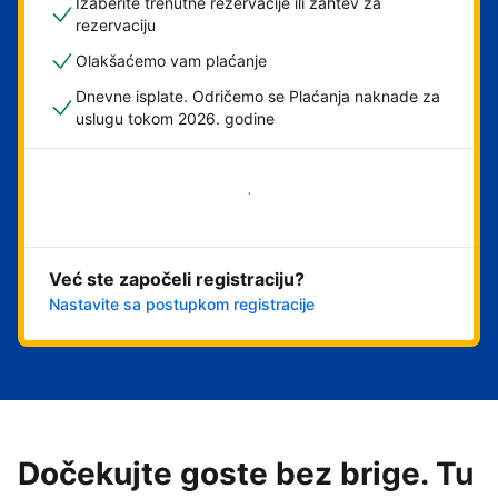
Izaberite trenutne rezervacije ili zahtev za
rezervaciju
Olakšaćemo vam plaćanje
Dnevne isplate. Odričemo se Plaćanja naknade za
uslugu tokom 2026. godine
Počnite odmah
Već ste započeli registraciju?
Nastavite sa postupkom registracije
Dočekujte goste bez brige. Tu