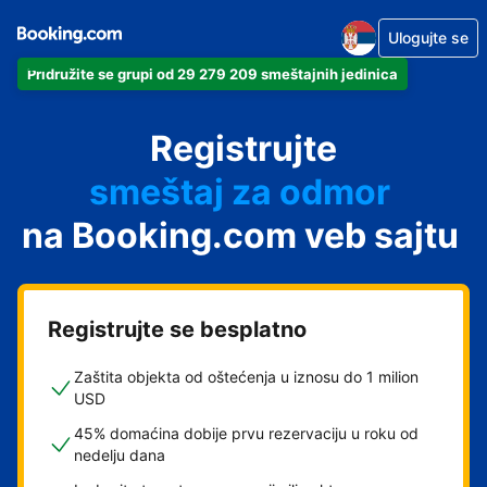
Ulogujte se
Pridružite se grupi od 29 279 209 smeštajnih jedinica
apartman
Registrujte
hotel
smeštaj za odmor
na Booking.com veb sajtu
pansion
hostel
Registrujte se besplatno
Zaštita objekta od oštećenja u iznosu do 1 milion
USD
45% domaćina dobije prvu rezervaciju u roku od
nedelju dana