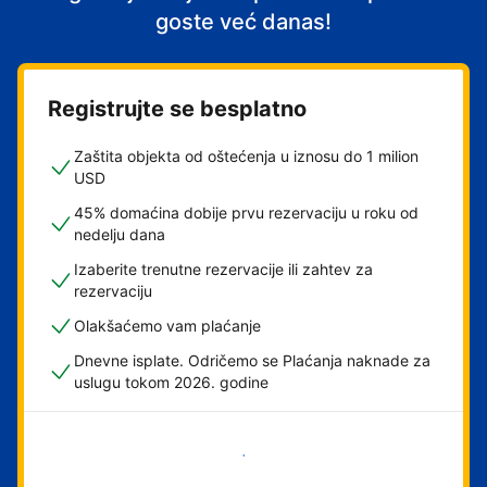
goste već danas!
Registrujte se besplatno
Zaštita objekta od oštećenja u iznosu do 1 milion
USD
45% domaćina dobije prvu rezervaciju u roku od
nedelju dana
Izaberite trenutne rezervacije ili zahtev za
rezervaciju
Olakšaćemo vam plaćanje
Dnevne isplate. Odričemo se Plaćanja naknade za
uslugu tokom 2026. godine
Počnite odmah