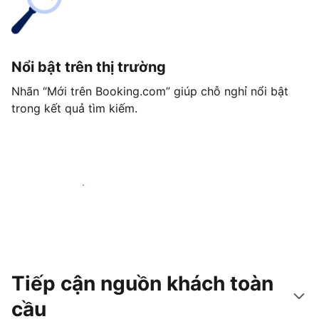
Nổi bật trên thị trường
Nhãn “Mới trên Booking.com” giúp chỗ nghỉ nổi bật
trong kết quả tìm kiếm.
Bắt đầu ngay hôm nay
Tiếp cận nguồn khách toàn
cầu