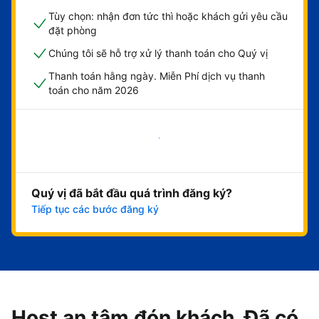
Tùy chọn: nhận đơn tức thì hoặc khách gửi yêu cầu
đặt phòng
Chúng tôi sẽ hỗ trợ xử lý thanh toán cho Quý vị
Thanh toán hằng ngày. Miễn Phí dịch vụ thanh
toán cho năm 2026
Bắt đầu ngay
Quý vị đã bắt đầu quá trình đăng ký?
Tiếp tục các bước đăng ký
Host an tâm đón khách. Đã có