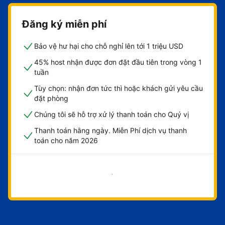
Đăng ký miễn phí
Bảo vệ hư hại cho chỗ nghỉ lên tới 1 triệu USD
45% host nhận được đơn đặt đầu tiên trong vòng 1
tuần
Tùy chọn: nhận đơn tức thì hoặc khách gửi yêu cầu
đặt phòng
Chúng tôi sẽ hỗ trợ xử lý thanh toán cho Quý vị
Thanh toán hằng ngày. Miễn Phí dịch vụ thanh
toán cho năm 2026
Bắt đầu ngay