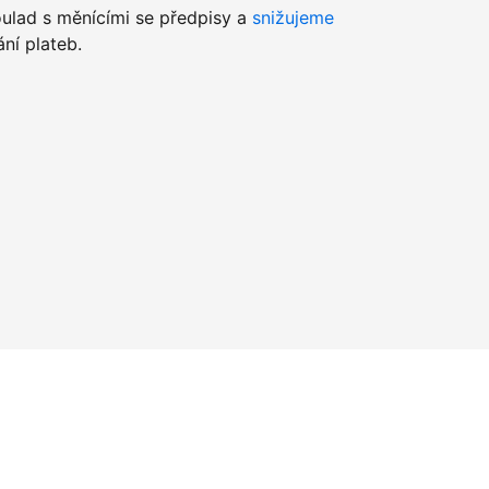
lad s měnícími se předpisy a
snižujeme
ní plateb.
u