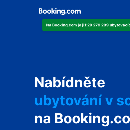
Na Booking.com je již 29 279 209 ubytovacích
svůj byt
Nabídněte
svůj hotel
ubytování v s
svůj penzion
na Booking.c