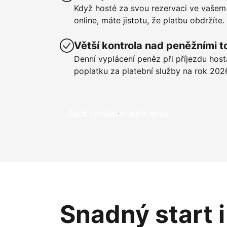
Když hosté za svou rezervaci ve vašem
online, máte jistotu, že platbu obdržíte.
Větší kontrola nad peněžními t
Denní vyplácení peněz při příjezdu hos
poplatku za platební služby na rok 202
Začít vydělávat ještě dnes
Snadný start 