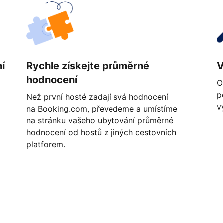
í
Rychle získejte průměrné
V
hodnocení
O
p
Než první hosté zadají svá hodnocení
v
na Booking.com, převedeme a umístíme
na stránku vašeho ubytování průměrné
hodnocení od hostů z jiných cestovních
platforem.