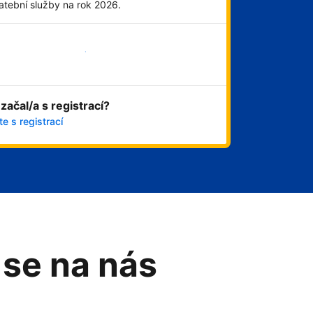
atební služby na rok 2026.
Začít hned
 začal/a s registrací?
e s registrací
 se na nás