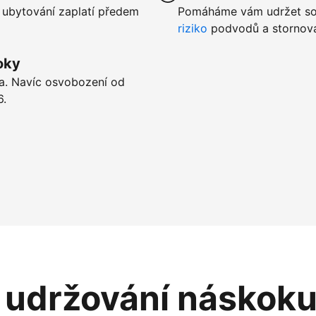
 ubytování zaplatí předem
Pomáháme vám udržet sou
riziko
podvodů a stornová
oky
ta. Navíc osvobození od
6.
i udržování náskok