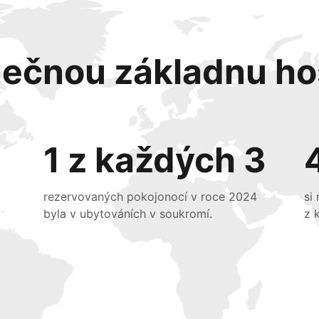
nečnou základnu ho
1 z každých 3
rezervovaných pokojonocí v roce 2024
si
byla v ubytováních v soukromí.
z 