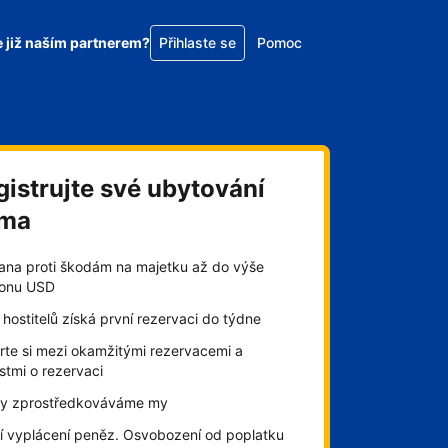
e již naším partnerem?
Přihlaste se
Pomoc
gistrujte své ubytování
rma
ana proti škodám na majetku až do výše
lionu USD
hostitelů získá první rezervaci do týdne
rte si mezi okamžitými rezervacemi a
stmi o rezervaci
by zprostředkováváme my
í vyplácení peněz. Osvobození od poplatku