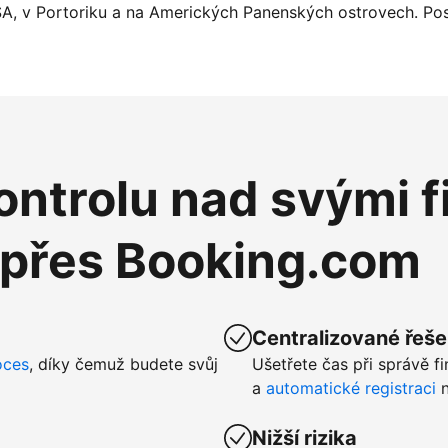
SA, v Portoriku a na Amerických Panenských ostrovech. Pos
ntrolu nad svými f
 přes Booking.com
Centralizované řeše
oces
, díky čemuž budete svůj
Ušetřete čas při správě f
a
automatické registraci
n
Nižší rizika