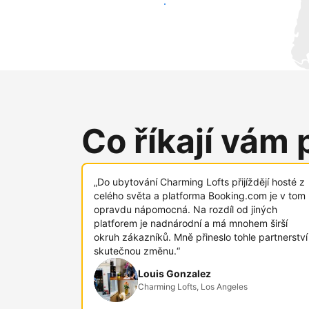
Oslovit nové hosty už dnes
Co říkají vám 
„Do ubytování Charming Lofts přijíždějí hosté z
celého světa a platforma Booking.com je v tom
opravdu nápomocná. Na rozdíl od jiných
platforem je nadnárodní a má mnohem širší
okruh zákazníků. Mně přineslo tohle partnerství
skutečnou změnu.“
Louis Gonzalez
Charming Lofts, Los Angeles