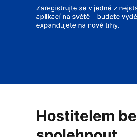
svou chatu
Zaregistrujte se v jedné z nejs
aplikací na světě – budete vyděl
expandujete na nové trhy.
Hostitelem be
spolehnout