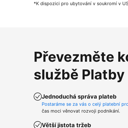
*K dispozici pro ubytování v soukromí v U
Převezměte ko
službě Platby
Jednoduchá správa plateb
Postaráme se za vás o celý platební pr
čas moci věnovat rozvoji podnikání.
Větší jistota tržeb