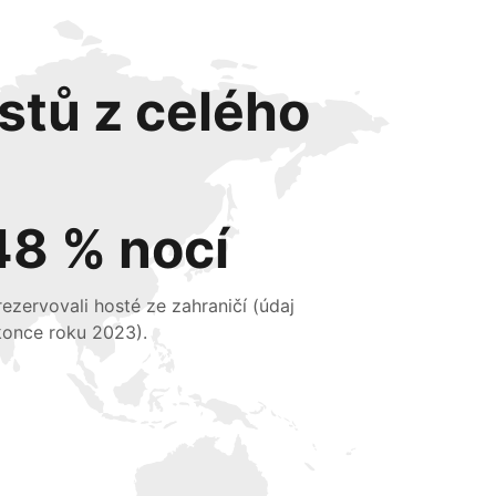
stů z celého
48 % nocí
 rezervovali hosté ze zahraničí (údaj
konce roku 2023).