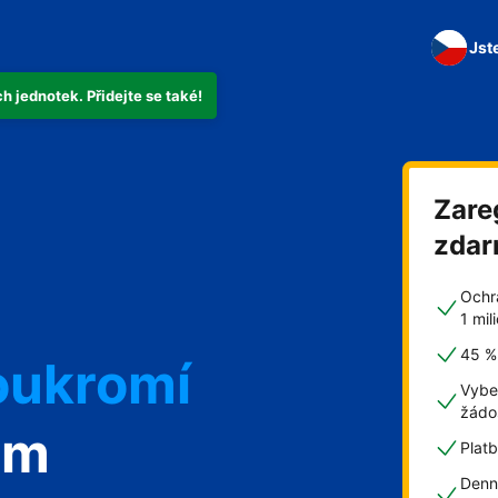
Jst
 jednotek. Přidejte se také!
Zare
zda
Ochr
1 mi
45 % 
oukromí
Vybe
žádo
om
Plat
Denn