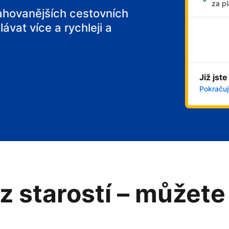
za pl
tahovanějších cestovních
ávat více a rychleji a
Již jste
Pokračujt
z starostí – můžete