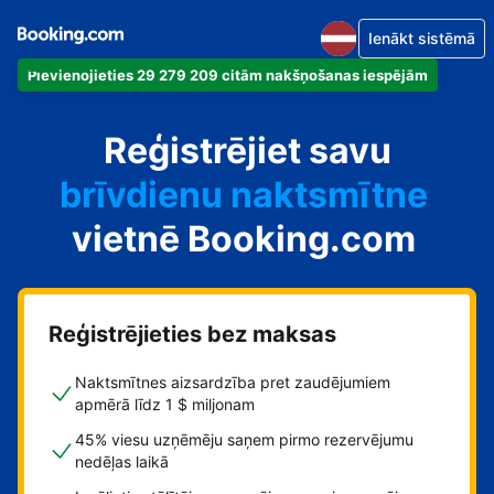
Ienākt sistēmā
Pievienojieties 29 279 209 citām nakšņošanas iespējām
dzīvokli
Reģistrējiet savu
viesnīcu
brīvdienu naktsmītne
vietnē Booking.com
viesu namu
pansiju
Reģistrējieties bez maksas
Naktsmītnes aizsardzība pret zaudējumiem
apmērā līdz 1 $ miljonam
45% viesu uzņēmēju saņem pirmo rezervējumu
nedēļas laikā