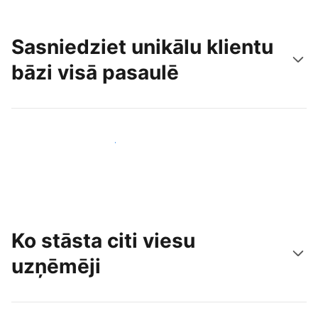
Sasniedziet unikālu klientu
bāzi visā pasaulē
Sasniegt jaunus viesus jau šodien
Ko stāsta citi viesu
uzņēmēji