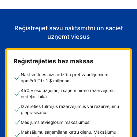
Reģistrējiet savu naktsmītni un sāciet
uzņemt viesus
Reģistrējieties bez maksas
Naktsmītnes aizsardzība pret zaudējumiem
apmērā līdz 1 $ miljonam
45% viesu uzņēmēju saņem pirmo rezervējumu
nedēļas laikā
Izvēlieties tūlītējus rezervējumus vai rezervējumu
pieprasīšanu
Mēs jums atvieglosim maksājumus
Maksājumu saņemšana katru dienu. Maksājumu