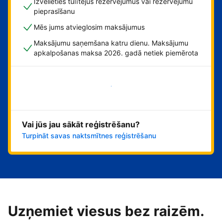
Izvēlieties tūlītējus rezervējumus vai rezervējumu
pieprasīšanu
Mēs jums atvieglosim maksājumus
Maksājumu saņemšana katru dienu. Maksājumu
apkalpošanas maksa 2026. gadā netiek piemērota
Sāciet tūlīt!
Vai jūs jau sākāt reģistrēšanu?
Turpināt savas naktsmītnes reģistrēšanu
Uzņemiet viesus bez raizēm.