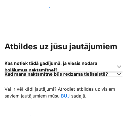
Pievienoties citiem viesu uzņēmējiem
Atbildes uz jūsu jautājumiem
Kas notiek tādā gadījumā, ja viesis nodara
bojājumus naktsmītnei?
Kad mana naktsmītne būs redzama tiešsaistē?
Vai ir vēl kādi jautājumi? Atrodiet atbildes uz visiem
saviem jautājumiem mūsu
BUJ
sadaļā.
Sākt uzņemt viesus