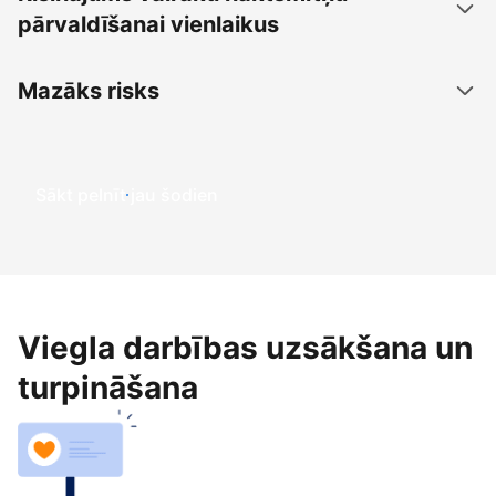
pārvaldīšanai vienlaikus
Mazāks risks
Sākt pelnīt jau šodien
Viegla darbības uzsākšana un
turpināšana