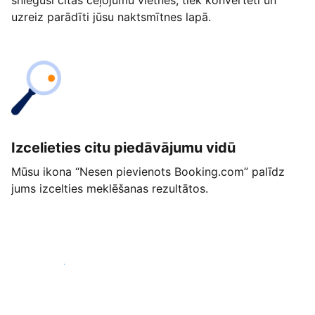
snieguši citās ceļojumu vietnēs, tiek konvertēti un
uzreiz parādīti jūsu naktsmītnes lapā.
Izcelieties citu piedāvājumu vidū
Mūsu ikona “Nesen pievienots Booking.com” palīdz
jums izcelties meklēšanas rezultātos.
Sākt jau šodien