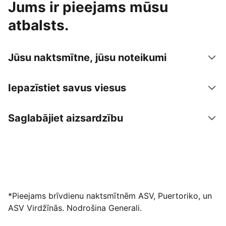
Jums ir pieejams mūsu
atbalsts.
Jūsu naktsmītne, jūsu noteikumi
Iepazīstiet savus viesus
Saglabājiet aizsardzību
Izvietot piedāvājumu mūsu platformā
*Pieejams brīvdienu naktsmītnēm ASV, Puertoriko, un
ASV Virdžīnās. Nodrošina Generali.