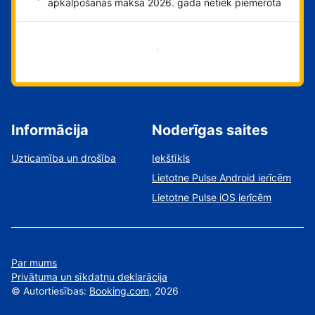
apkalpošanas maksa 2026. gadā netiek piemērota
Sāciet tūlīt!
Informācija
Noderīgas saites
Uzticamība un drošība
Iekštīkls
Lietotne Pulse Android ierīcēm
Lietotne Pulse iOS ierīcēm
Par mums
Privātuma un sīkdatņu deklarācija
©
Autortiesības:
Booking.com
, 2026