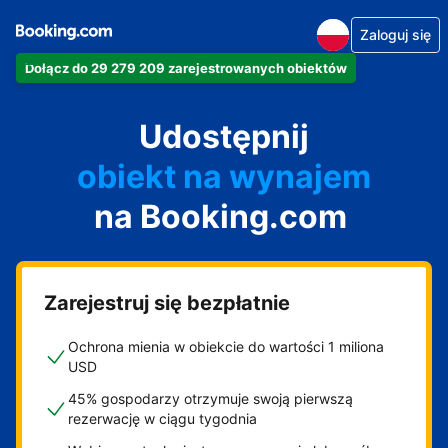
Zaloguj się
Dołącz do 29 279 209 zarejestrowanych obiektów
apartament
Udostępnij
hotel
obiekt na wynajem
na Booking.com
wakacyjny
pensjonat
obiekt B&B
Zarejestruj się bezpłatnie
Ochrona mienia w obiekcie do wartości 1 miliona
USD
45% gospodarzy otrzymuje swoją pierwszą
rezerwację w ciągu tygodnia