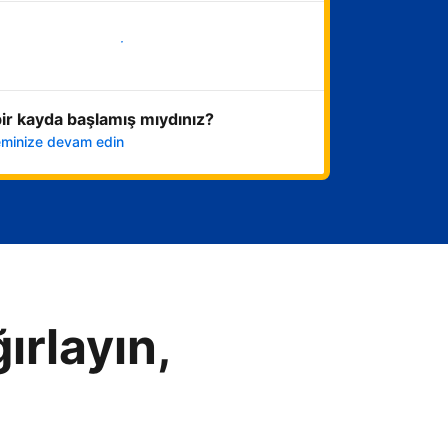
Hemen başla
ir kayda başlamış mıydınız?
leminize devam edin
ırlayın,