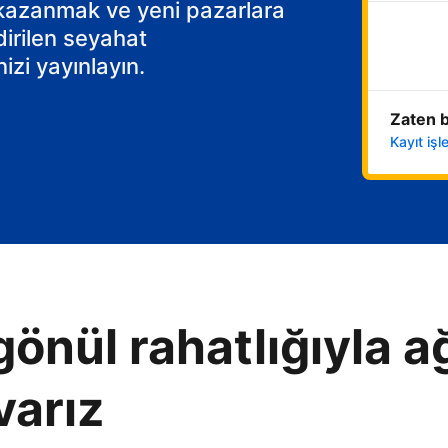
 kazanmak ve yeni pazarlara
dirilen seyahat
izi yayınlayın.
Zaten b
Kayıt iş
gönül rahatlığıyla ağ
varız