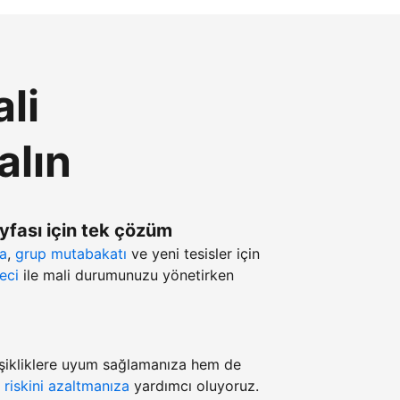
li
alın
ayfası için tek çözüm
ma
,
grup mutabakatı
ve yeni tesisler için
eci
ile mali durumunuzu yönetirken
şikliklere uyum sağlamanıza hem de
z
riskini azaltmanıza
yardımcı oluyoruz.