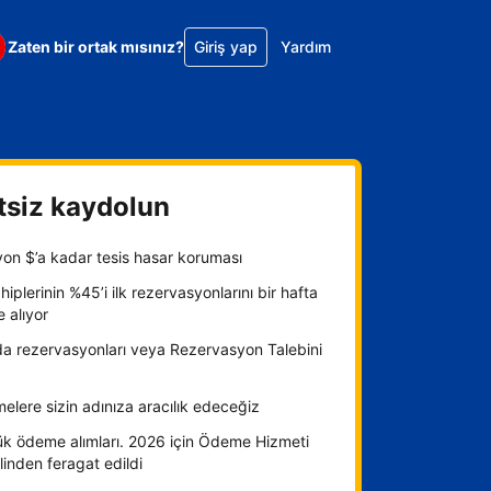
Zaten bir ortak mısınız?
Giriş yap
Yardım
tsiz kaydolun
yon $’a kadar tesis hasar koruması
hiplerinin %45’i ilk rezervasyonlarını bir hafta
e alıyor
da rezervasyonları veya Rezervasyon Talebini
lere sizin adınıza aracılık edeceğiz
ük ödeme alımları. 2026 için Ödeme Hizmeti
inden feragat edildi