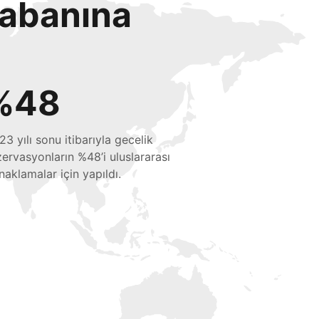
tabanına
%48
23 yılı sonu itibarıyla gecelik
zervasyonların %48’i uluslararası
naklamalar için yapıldı.