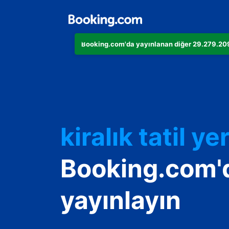
Booking.com'da yayınlanan diğer 29.279.209 
Dairenizi
Otelinizi
kiralık tatil yer
Konukevinizi
Booking.com'
Oda ve kahvalt
yayınlayın