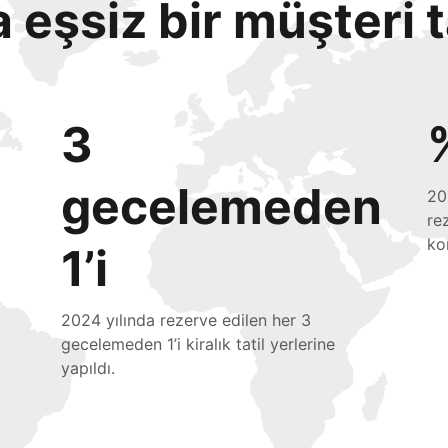
eşsiz bir müşteri 
3
gecelemeden
20
re
ko
1’i
2024 yılında rezerve edilen her 3
gecelemeden 1’i kiralık tatil yerlerine
yapıldı.