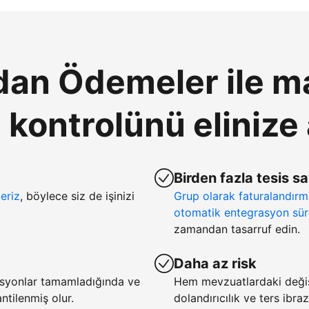
an Ödemeler ile ma
ontrolünü elinize 
Birden fazla tesis s
eriz
, böylece siz de işinizi
Grup olarak faturalandır
otomatik entegrasyon sür
zamandan tasarruf edin.
Daha az risk
asyonlar tamamladığında ve
Hem mevzuatlardaki deği
tilenmiş olur.
dolandırıcılık ve ters ibra