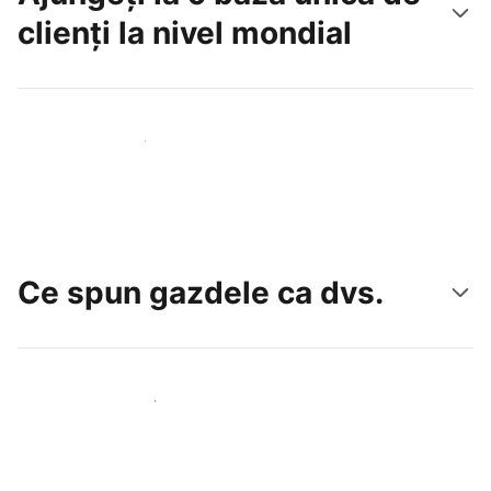
clienți la nivel mondial
Atrageți noi oaspeți astăzi
Ce spun gazdele ca dvs.
Alăturați-vă gazdelor ca dvs.