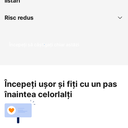
listări
Risc redus
Începeți să câștigați chiar astăzi
Începeți ușor și fiți cu un pas
înaintea celorlalți