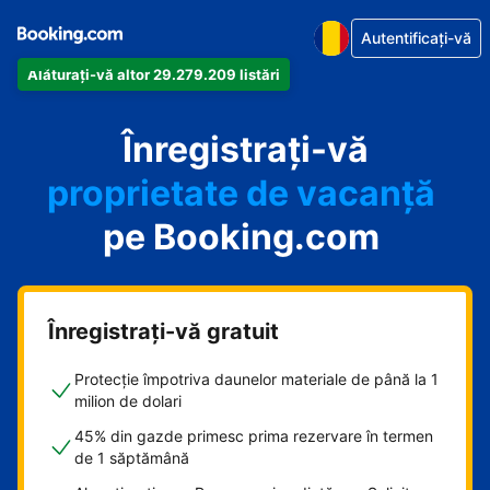
Autentificați-vă
Alăturați-vă altor 29.279.209 listări
apartamentul
Înregistrați-vă
hotelul
proprietate de vacanță
pe Booking.com
pensiunea
B&B-ul
Înregistrați-vă gratuit
Protecție împotriva daunelor materiale de până la 1
milion de dolari
45% din gazde primesc prima rezervare în termen
de 1 săptămână