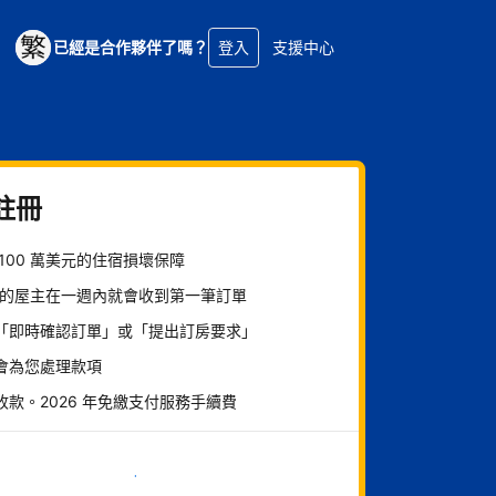
已經是合作夥伴了嗎？
登入
支援中心
註冊
 100 萬美元的住宿損壞保障
% 的屋主在一週內就會收到第一筆訂單
「即時確認訂單」或「提出訂房要求」
會為您處理款項
收款。2026 年免繳支付服務手續費
現在就開始