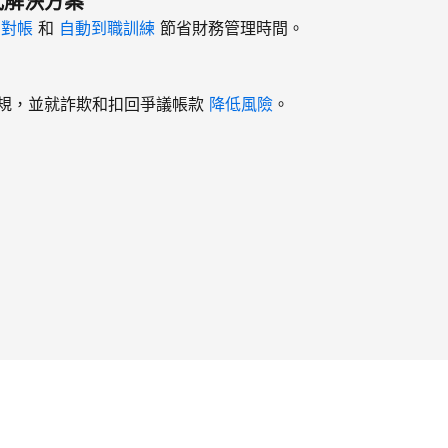
式解決方案
、
對帳
和
自動到職訓練
節省財務管理時間。
規，並就詐欺和扣回爭議帳款
降低風險
。