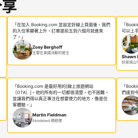
分享
「在加入 Booking.com 並設定好線上頁面後，我們
「Boo
不
的入住率顯著上升，訂單提前五到六個月就進來
可以上
多
了。」
Zoey Berghoff
主要在美國活動的屋主
Shawn R
好萊塢山宅邸
「Booking.com 是最好用的[線上旅遊網站
「Boo
（OTA）]。他的所有的一切都很清楚。也不困難。
們達到
並讓我們得以真正專注在想要使力的地方，像是住
客體驗。」
Martin Fieldman
Abodebed 總經理