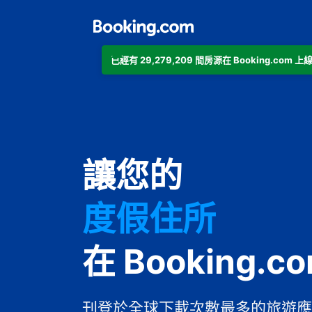
已經有 29,279,209 間房源在 Booking.co
公寓
讓您的
飯店
度假住所
家庭旅館
在 Booking.c
B&B
刊登於全球下載次數最多的旅遊應