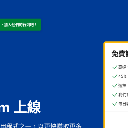
m 上線，加入他們的行列吧！
免費
高達
45
選擇
我們
om 上線
每日
用程式之一，以更快賺取更多