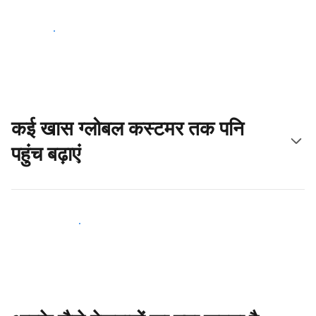
आज ही शुरू करें
कई खास ग्लोबल कस्टमर तक पनि
पहुंच बढ़ाएं
आज ही नए मेहमानों तक पहुंचें