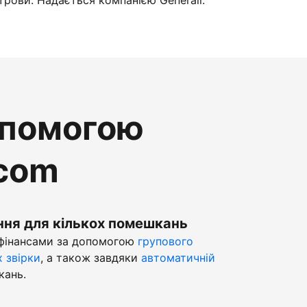
трови. Надається компанією Generali.
опомогою
.com
ння для кількох помешкань
 фінансами за допомогою
групового
х звірки
, а також завдяки
автоматичній
кань.