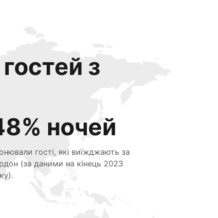
 гостей з
48% ночей
онювали гості, які виїжджають за
рдон (за даними на кінець 2023
ку).