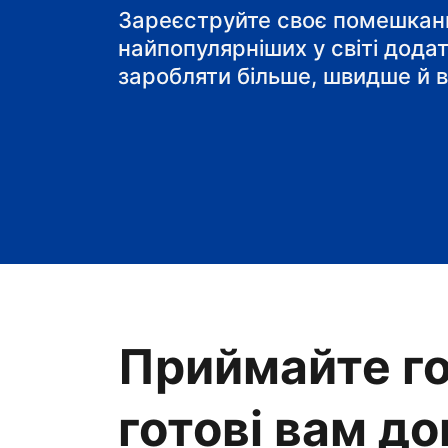
Зареєструйте своє помешканн
найпопулярніших у світі дода
заробляти більше, швидше й в
Приймайте го
готові вам д