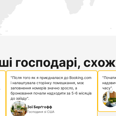
і господарі, схожі
"Після того як я приєдналася до Booking.com
"Почати
і налаштувала сторінку помешкання, моє
надзвич
,
заповнення номерів значно зросло, а
часу".
бронювання почали надходити за 5-6 місяців
до заїзду".
Зої Берґгофф
Господиня зі США