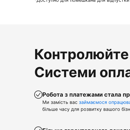
*Доступно для помешкань для відпустки 
Контролюйте 
Системи опла
Робота з платежами стала п
Ми замість вас
займаємося опрацюва
більше часу для розвитку вашого бізн