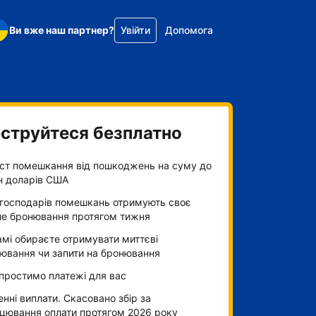
Ви вже наш партнер?
Увійти
Допомога
струйтеся безплатно
ст помешкання від пошкоджень на суму до
н доларів США
господарів помешкань отримують своє
е бронювання протягом тижня
амі обираєте отримувати миттєві
ювання чи запити на бронювання
простимо платежі для вас
нні виплати. Скасовано збір за
цювання оплати протягом 2026 року