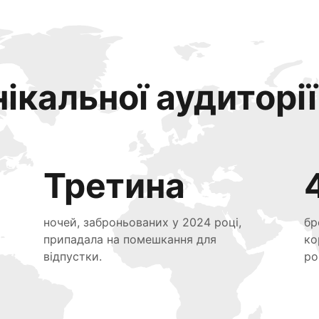
ікальної аудиторії
Третина
ночей, заброньованих у 2024 році,
бр
припадала на помешкання для
ко
відпустки.
ро
я