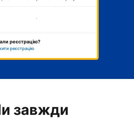
Розпочати зараз
али реєстрацію?
ити реєстрацію
Ми завжди