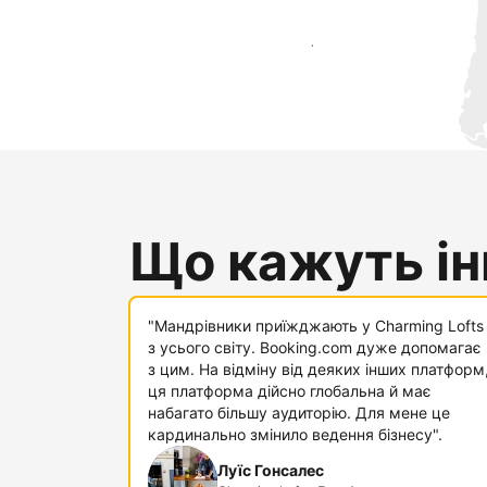
Привабити нових гостей вже сьогодні
Що кажуть інш
"Мандрівники приїжджають у Charming Lofts
з усього світу. Booking.com дуже допомагає
з цим. На відміну від деяких інших платформ
ця платформа дійсно глобальна й має
набагато більшу аудиторію. Для мене це
кардинально змінило ведення бізнесу".
Луїс Гонсалес