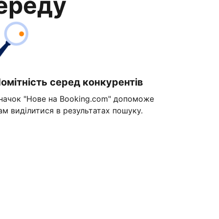
переду
омітність серед конкурентів
начок "Нове на Booking.com" допоможе
ам виділитися в результатах пошуку.