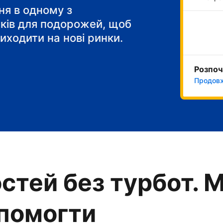
я в одному з
тків для подорожей, щоб
иходити на нові ринки.
Розпоч
Продовж
стей без турбот. 
опомогти