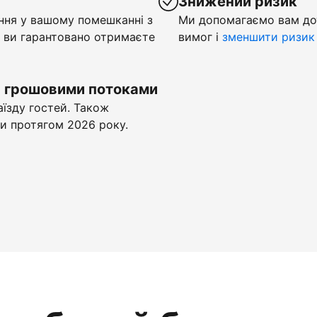
у
Знижений ризик
ння у вашому помешканні з
Ми допомагаємо вам до
 ви гарантовано отримаєте
вимог і
зменшити ризик
и грошовими потоками
аїзду гостей. Також
и протягом 2026 року.