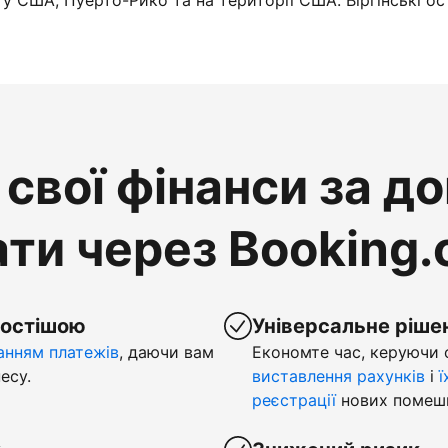
у США, Пуерто-Рико та на території США. Віргінські ос
свої фінанси за д
ти через Booking
ростішою
Універсальне ріше
нням платежів
, даючи вам
Економте час, керуючи
есу.
виставлення рахунків
і
ї
реєстрації
нових помеш