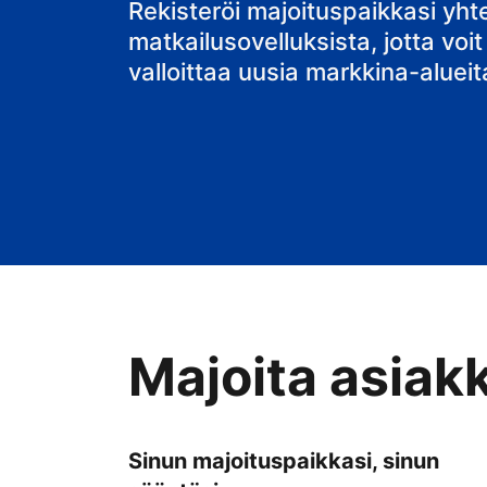
bed & breakfa
Rekisteröi majoituspaikkasi yh
matkailusovelluksista, jotta voit
valloittaa uusia markkina-alueit
Majoita asiak
Sinun majoituspaikkasi, sinun