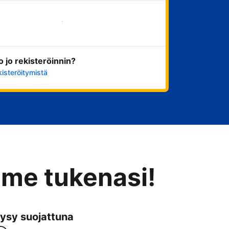
Aloita nyt
ko jo rekisteröinnin?
kisteröitymistä
mme tukenasi!
ysy suojattuna