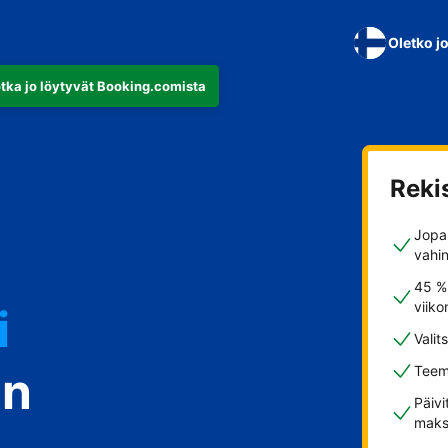
Oletko j
otka jo löytyvät Booking.comista
Reki
Jopa 
vahi
45 %
viiko
i
Valit
in
Teem
Päivi
maks