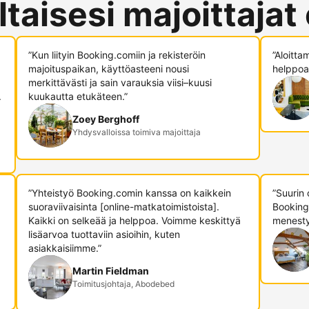
ltaisesi majoittajat
”Kun liityin Booking.comiin ja rekisteröin
”Aloitta
majoituspaikan, käyttöasteeni nousi
helppoa,
merkittävästi ja sain varauksia viisi–kuusi
.
kuukautta etukäteen.”
Zoey Berghoff
Yhdysvalloissa toimiva majoittaja
”Yhteistyö Booking.comin kanssa on kaikkein
”Suurin
suoraviivaisinta [online-matkatoimistoista].
Booking
Kaikki on selkeää ja helppoa. Voimme keskittyä
menesty
lisäarvoa tuottaviin asioihin, kuten
asiakkaisiimme.”
Martin Fieldman
Toimitusjohtaja, Abodebed