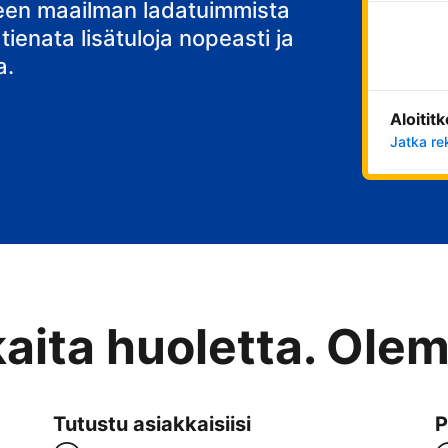
stisi
teen maailman ladatuimmista
 tienata lisätuloja nopeasti ja
a.
Aloitit
Jatka re
kaita huoletta. Ole
Tutustu asiakkaisiisi
P