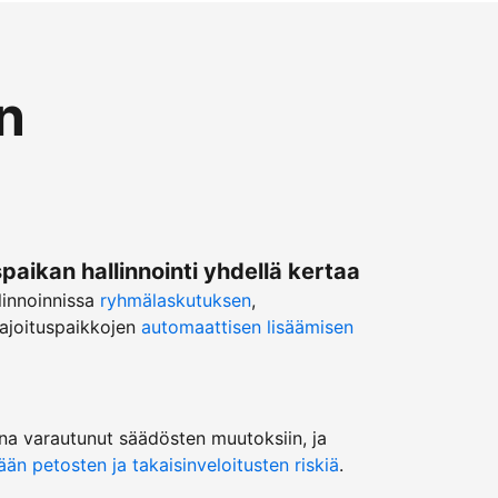
n
ikan hallinnointi yhdellä kertaa
linnoinnissa
ryhmälaskutuksen
,
ajoituspaikkojen
automaattisen lisäämisen
na varautunut säädösten muutoksiin, ja
n petosten ja takaisinveloitusten riskiä
.