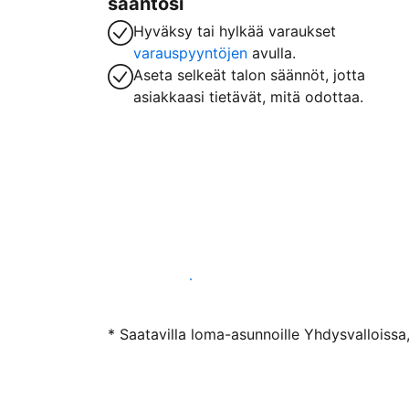
sääntösi
Hyväksy tai hylkää varaukset
varauspyyntöjen
avulla.
Aseta selkeät talon säännöt, jotta
asiakkaasi tietävät, mitä odottaa.
Ryhdy majoittajaksi
* Saatavilla loma-asunnoille Yhdysvalloissa,