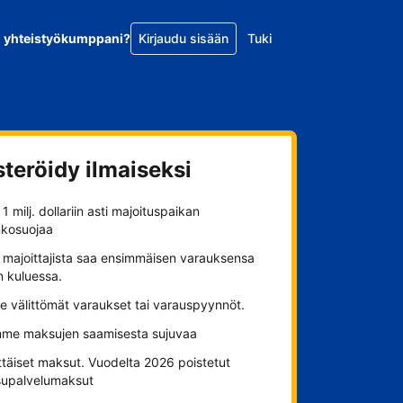
o yhteistyökumppani?
Kirjaudu sisään
Tuki
steröidy ilmaiseksi
1 milj. dollariin asti majoituspaikan
nkosuojaa
 majoittajista saa ensimmäisen varauksensa
n kuluessa.
se välittömät varaukset tai varauspyynnöt.
me maksujen saamisesta sujuvaa
ttäiset maksut. Vuodelta 2026 poistetut
upalvelumaksut