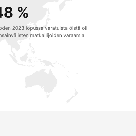
48 %
oden 2023 lopussa varatuista öistä oli
nsainvälisten matkailijoiden varaamia.