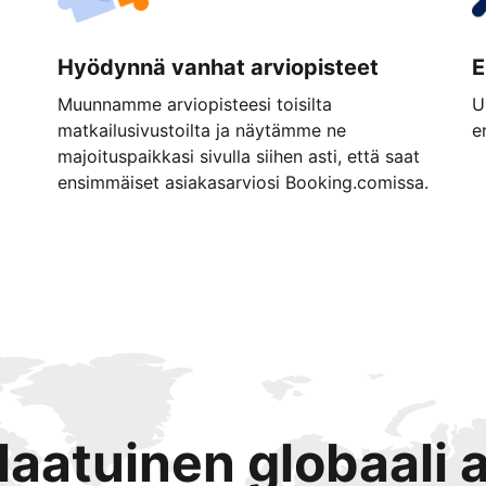
Hyödynnä vanhat arviopisteet
E
Muunnamme arviopisteesi toisilta
U
matkailusivustoilta ja näytämme ne
e
majoituspaikkasi sivulla siihen asti, että saat
ensimmäiset asiakasarviosi Booking.comissa.
tlaatuinen globaali