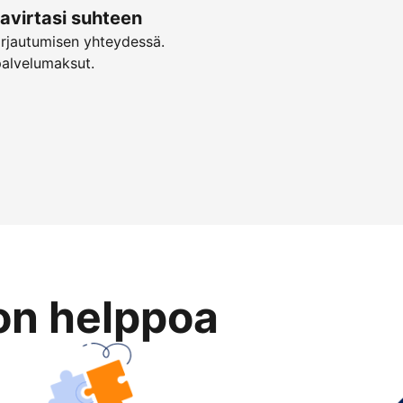
virtasi suhteen
irjautumisen yhteydessä.
palvelumaksut.
on helppoa