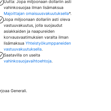
Uutta: Jopa miljoonaan dollariin asti
vahinkosuojaa ilman lisämaksua
Majoittajan omaisuusvakuutuksella
*.
Jopa miljoonaan dollariin asti oleva
vastuuvakuutus, jolla suojaudut
asiakkaiden ja naapureiden
korvausvaatimuksien varalta ilman
lisämaksua
Yhteistyökumppaneiden
vastuuvakuutuksella
.
Saatavilla on useita
vahinkosuojavaihtoehtoja
.
rjoaa Generali.