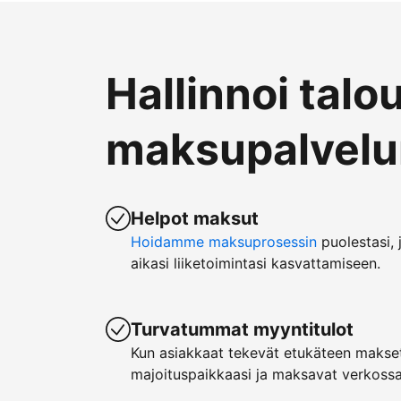
Hallinnoi talo
maksupalvelun
Helpot maksut
Hoidamme maksuprosessin
puolestasi, 
aikasi liiketoimintasi kasvattamiseen.
Turvatummat myyntitulot
Kun asiakkaat tekevät etukäteen makset
majoituspaikkaasi ja maksavat verkossa