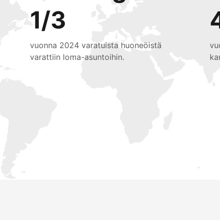
1/3
vuonna 2024 varatuista huoneöistä
vu
varattiin loma-asuntoihin.
ka