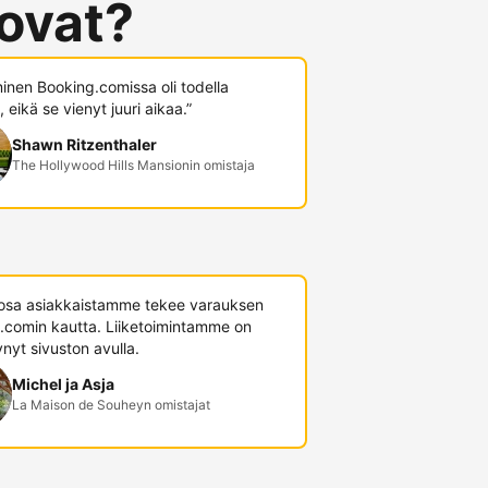
 ovat?
minen Booking.comissa oli todella
 eikä se vienyt juuri aikaa.”
Shawn Ritzenthaler
The Hollywood Hills Mansionin omistaja
 osa asiakkaistamme tekee varauksen
.comin kautta. Liiketoimintamme on
nyt sivuston avulla.
Michel ja Asja
La Maison de Souheyn omistajat