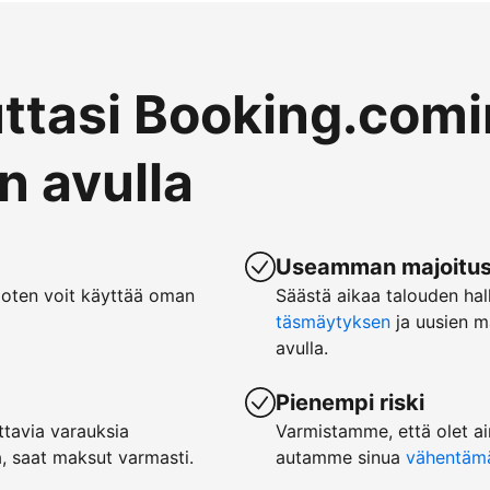
uttasi Booking.comi
 avulla
Useamman majoituspa
joten voit käyttää oman
Säästä aikaa talouden hal
täsmäytyksen
ja uusien m
avulla.
Pienempi riski
tavia varauksia
Varmistamme, että olet ai
, saat maksut varmasti.
autamme sinua
vähentämää