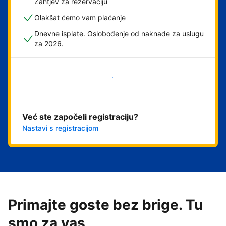
Zahtjev za rezervaciju
Olakšat ćemo vam plaćanje
Dnevne isplate. Oslobođenje od naknade za uslugu
za 2026.
Započni odmah
Već ste započeli registraciju?
Nastavi s registracijom
Primajte goste bez brige. Tu
smo za vas