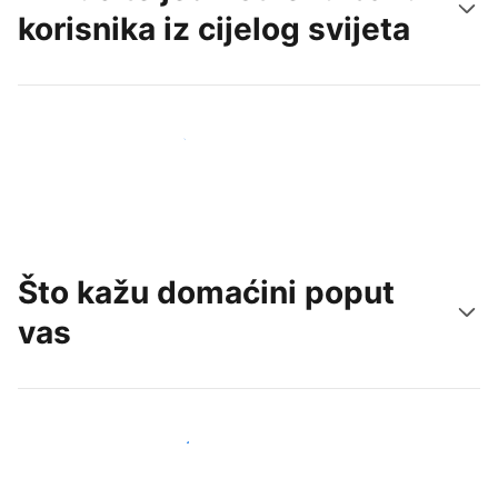
korisnika iz cijelog svijeta
Doprite do novih gostiju već danas
Što kažu domaćini poput
vas
Pridružite se domaćinima poput vas