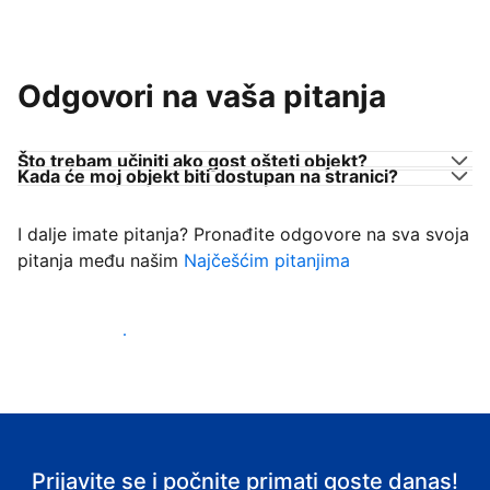
Odgovori na vaša pitanja
Što trebam učiniti ako gost ošteti objekt?
Kada će moj objekt biti dostupan na stranici?
I dalje imate pitanja? Pronađite odgovore na sva svoja
pitanja među našim
Najčešćim pitanjima
Počnite primati goste
Prijavite se i počnite primati goste danas!