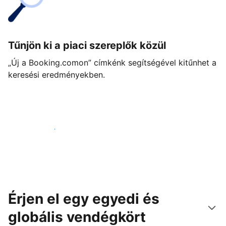
Tűnjön ki a piaci szereplők közül
„Új a Booking.comon” címkénk segítségével kitűnhet a
keresési eredményekben.
Vágjon bele még ma
Érjen el egy egyedi és
globális vendégkört