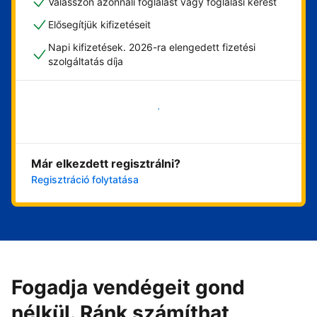
Válasszon azonnali foglalást vagy foglalási kérést
Elősegítjük kifizetéseit
Napi kifizetések. 2026-ra elengedett fizetési
szolgáltatás díja
Vágjon bele most
Már elkezdett regisztrálni?
Regisztráció folytatása
Fogadja vendégeit gond
nélkül. Ránk számíthat