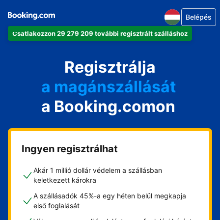
Belépés
Csatlakozzon 29 279 209 további regisztrált szálláshoz
az apartmanját
a szállodáját
Regisztrálja
a magánszállását
a Booking.comon
a vendégházát
a házát
Ingyen regisztrálhat
Akár 1 millió dollár védelem a szállásban
keletkezett károkra
A szállásadók 45%-a egy héten belül megkapja
első foglalását