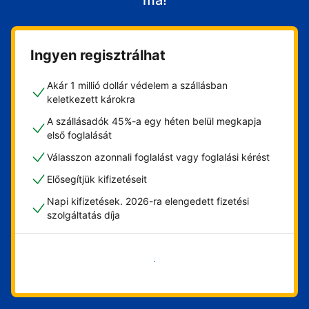
ma!
Ingyen regisztrálhat
Akár 1 millió dollár védelem a szállásban
keletkezett károkra
A szállásadók 45%-a egy héten belül megkapja
első foglalását
Válasszon azonnali foglalást vagy foglalási kérést
Elősegítjük kifizetéseit
Napi kifizetések. 2026-ra elengedett fizetési
szolgáltatás díja
Vágjon bele most