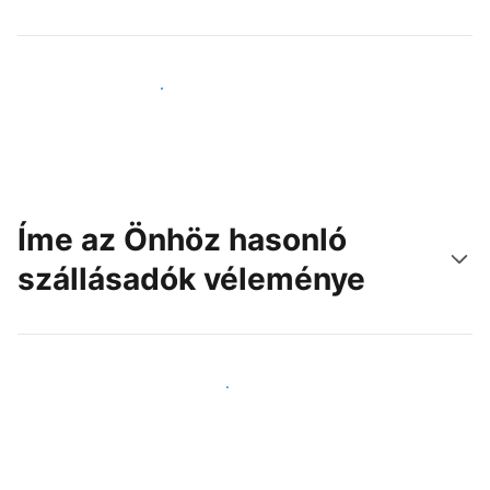
Érjen el új vendégeket még ma
Íme az Önhöz hasonló
szállásadók véleménye
Csatlakozzon Önhöz hasonló szállásadókhoz