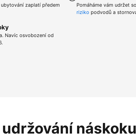
 ubytování zaplatí předem
Pomáháme vám udržet sou
riziko
podvodů a stornová
oky
ta. Navíc osvobození od
6.
i udržování náskok