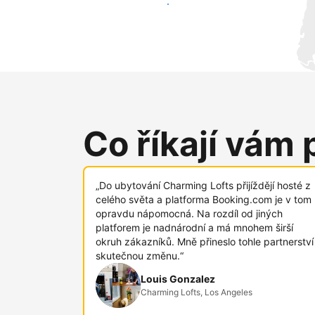
Oslovit nové hosty už dnes
Co říkají vám 
„Do ubytování Charming Lofts přijíždějí hosté z
celého světa a platforma Booking.com je v tom
opravdu nápomocná. Na rozdíl od jiných
platforem je nadnárodní a má mnohem širší
okruh zákazníků. Mně přineslo tohle partnerství
skutečnou změnu.“
Louis Gonzalez
Charming Lofts, Los Angeles