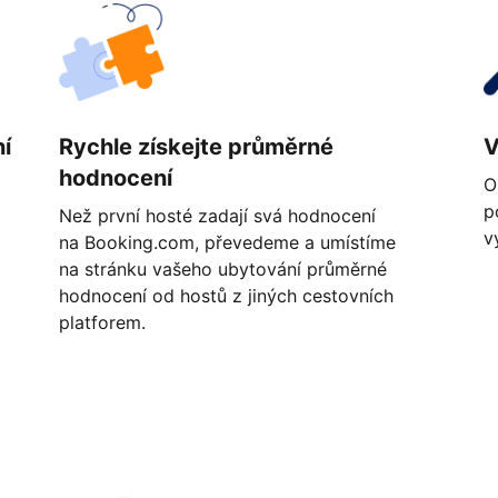
í
Rychle získejte průměrné
V
hodnocení
O
p
Než první hosté zadají svá hodnocení
v
na Booking.com, převedeme a umístíme
na stránku vašeho ubytování průměrné
hodnocení od hostů z jiných cestovních
platforem.