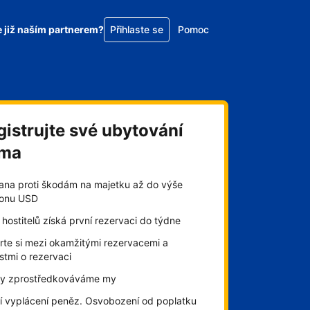
e již naším partnerem?
Přihlaste se
Pomoc
gistrujte své ubytování
rma
ana proti škodám na majetku až do výše
lionu USD
hostitelů získá první rezervaci do týdne
rte si mezi okamžitými rezervacemi a
stmi o rezervaci
by zprostředkováváme my
í vyplácení peněz. Osvobození od poplatku