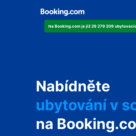
Na Booking.com je již 29 279 209 ubytovacích
svůj byt
Nabídněte
svůj hotel
ubytování v s
svůj penzion
na Booking.c