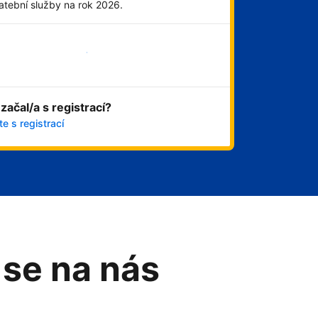
atební služby na rok 2026.
Začít hned
 začal/a s registrací?
e s registrací
 se na nás