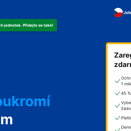
Jst
 jednotek. Přidejte se také!
Zare
zda
Ochr
1 mi
45 % 
oukromí
Vybe
žádo
om
Plat
Denn