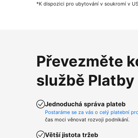
*K dispozici pro ubytování v soukromí v U
Převezměte ko
službě Platby
Jednoduchá správa plateb
Postaráme se za vás o celý platební pr
čas moci věnovat rozvoji podnikání.
Větší jistota tržeb