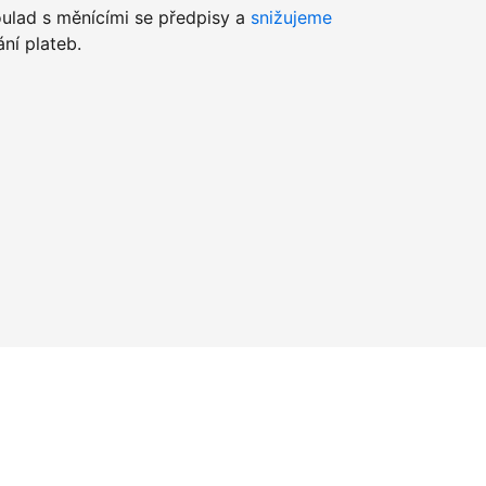
lad s měnícími se předpisy a
snižujeme
ní plateb.
u