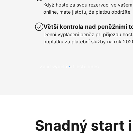
Když hosté za svou rezervaci ve vašem
online, máte jistotu, že platbu obdržíte.
Větší kontrola nad peněžními t
Denní vyplácení peněz při příjezdu hos
poplatku za platební služby na rok 202
Začít vydělávat ještě dnes
Snadný start 