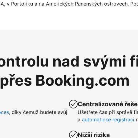
SA, v Portoriku a na Amerických Panenských ostrovech. Pos
ntrolu nad svými f
 přes Booking.com
Centralizované řeše
oces
, díky čemuž budete svůj
Ušetřete čas při správě f
a
automatické registraci
n
Nižší rizika