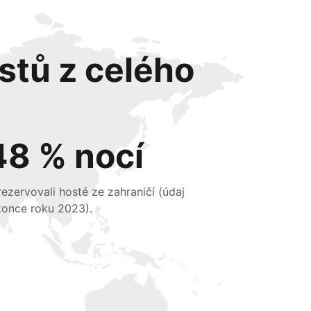
stů z celého
48 % nocí
 rezervovali hosté ze zahraničí (údaj
konce roku 2023).