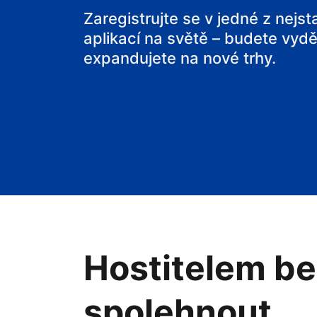
svou chatu
Zaregistrujte se v jedné z nejs
aplikací na světě – budete vyděl
expandujete na nové trhy.
Hostitelem be
spolehnout