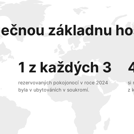
nečnou základnu ho
1 z každých 3
rezervovaných pokojonocí v roce 2024
si
byla v ubytováních v soukromí.
z 