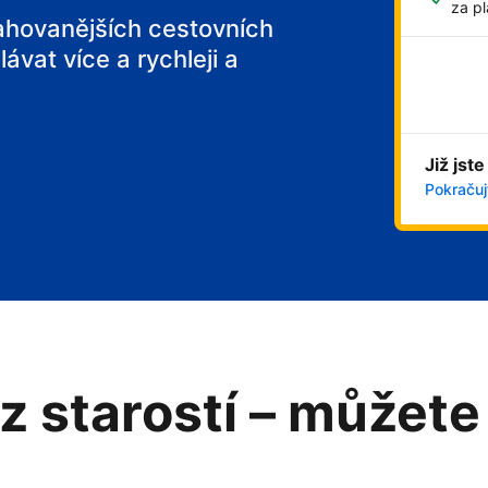
za pl
tahovanějších cestovních
ávat více a rychleji a
Již jste
Pokračujt
z starostí – můžete