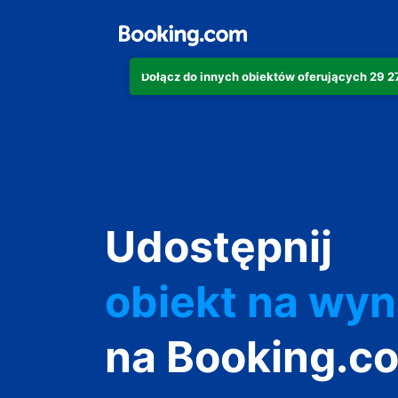
Dołącz do innych obiektów oferujących 29 
apartament
Udostępnij
hotel
obiekt na wy
wakacyjny
na Booking.c