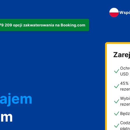
Wspó
279 209 opcji zakwaterowania na Booking.com
Zarej
Ochro
USD
45% 
reze
najem
Wybi
reze
om
Będz
Codzi
płat