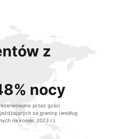
entów z
48% nocy
rezerwowano przez gości
jeżdżających za granicę (według
nych na koniec 2023 r.).