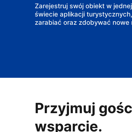
pensjonat
Zarejestruj swój obiekt w jedne
świecie aplikacji turystycznych,
obiekt B&B
zarabiać oraz zdobywać nowe r
Przyjmuj gośc
wsparcie.