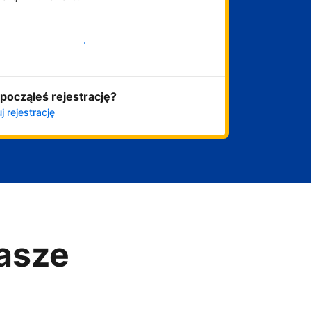
Zacznij już teraz
począłeś rejestrację?
j rejestrację
asze