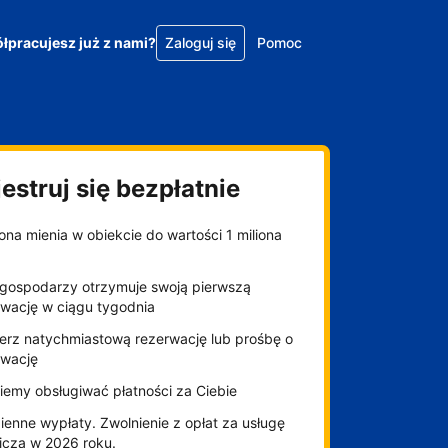
łpracujesz już z nami?
Zaloguj się
Pomoc
estruj się bezpłatnie
na mienia w obiekcie do wartości 1 miliona
gospodarzy otrzymuje swoją pierwszą
rwację w ciągu tygodnia
erz natychmiastową rezerwację lub prośbę o
rwację
iemy obsługiwać płatności za Ciebie
enne wypłaty. Zwolnienie z opłat za usługę
niczą w 2026 roku.