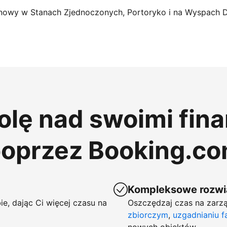
nowy w Stanach Zjednoczonych, Portoryko i na Wyspach 
rolę nad swoimi fin
poprzez Booking.c
Kompleksowe rozwią
ie, dając Ci więcej czasu na
Oszczędzaj czas na zarzą
zbiorczym
,
uzgadnianiu f