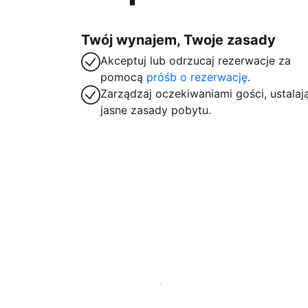
Twój wynajem, Twoje zasady
Akceptuj lub odrzucaj rezerwacje za
pomocą
próśb o rezerwację
.
Zarządzaj oczekiwaniami gości, ustalaj
jasne zasady pobytu.
Zarejestruj obiekt już dziś