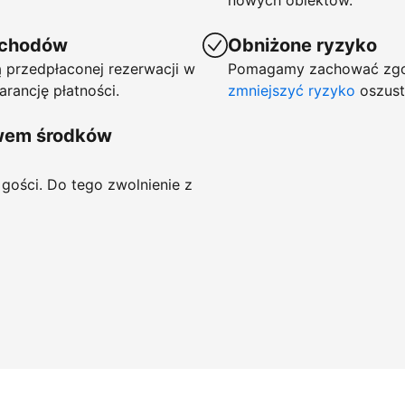
nowych obiektów.
ychodów
Obniżone ryzyko
 przedpłaconej rezerwacji w
Pomagamy zachować zgod
arancję płatności.
zmniejszyć ryzyko
oszust
ywem środków
gości. Do tego zwolnienie z