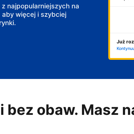
j z najpopularniejszych na
 aby więcej i szybciej
ynki.
Już roz
Kontynuu
i bez obaw. Masz n