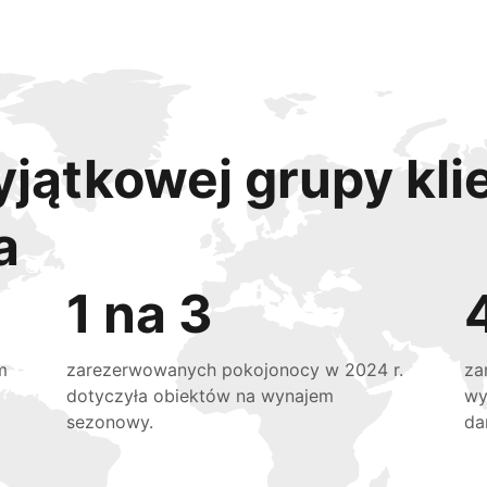
yjątkowej grupy kli
a
1 na 3
m
zarezerwowanych pokojonocy w 2024 r.
za
dotyczyła obiektów na wynajem
wy
sezonowy.
da