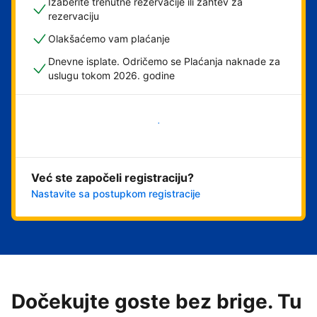
Izaberite trenutne rezervacije ili zahtev za
rezervaciju
Olakšaćemo vam plaćanje
Dnevne isplate. Odričemo se Plaćanja naknade za
uslugu tokom 2026. godine
Počnite odmah
Već ste započeli registraciju?
Nastavite sa postupkom registracije
Dočekujte goste bez brige. Tu