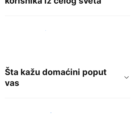
korisnika iz celog sveta
Privucite nove goste već danas
Šta kažu domaćini poput
vas
Pridružite se domaćinima poput vas