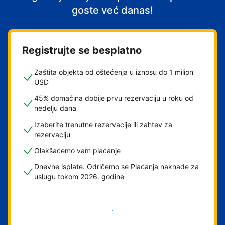
goste već danas!
Registrujte se besplatno
Zaštita objekta od oštećenja u iznosu do 1 milion
USD
45% domaćina dobije prvu rezervaciju u roku od
nedelju dana
Izaberite trenutne rezervacije ili zahtev za
rezervaciju
Olakšaćemo vam plaćanje
Dnevne isplate. Odričemo se Plaćanja naknade za
uslugu tokom 2026. godine
Počnite odmah