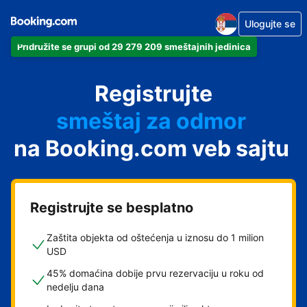
Ulogujte se
Pridružite se grupi od 29 279 209 smeštajnih jedinica
apartman
Registrujte
hotel
smeštaj za odmor
na Booking.com veb sajtu
pansion
hostel
Registrujte se besplatno
Zaštita objekta od oštećenja u iznosu do 1 milion
USD
45% domaćina dobije prvu rezervaciju u roku od
nedelju dana