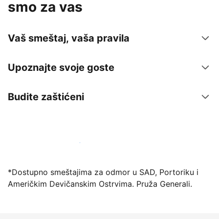
smo za vas
Vaš smeštaj, vaša pravila
Upoznajte svoje goste
Budite zaštićeni
Registrujte svoj objekat već danas
*Dostupno smeštajima za odmor u SAD, Portoriku i
Američkim Devičanskim Ostrvima. Pruža Generali.