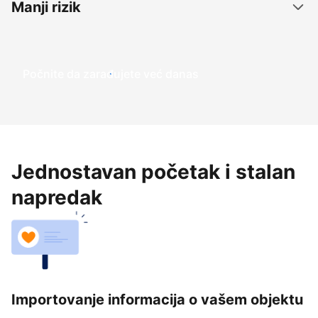
Manji rizik
Počnite da zarađujete već danas
Jednostavan početak i stalan
napredak
Importovanje informacija o vašem objektu