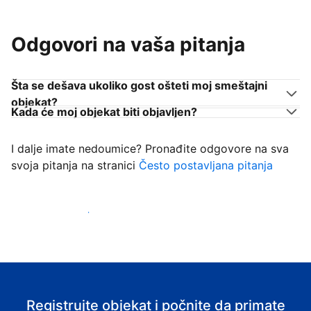
Odgovori na vaša pitanja
Šta se dešava ukoliko gost ošteti moj smeštajni
objekat?
Kada će moj objekat biti objavljen?
I dalje imate nedoumice? Pronađite odgovore na sva
svoja pitanja na stranici
Često postavljana pitanja
Počnite da primate goste
Registrujte objekat i počnite da primate