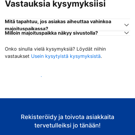
Vastauksia kysymyksiisi
Mitä tapahtuu, jos asiakas aiheuttaa vahinkoa
majoituspaikassa?
Milloin majoituspaikka näkyy sivustolla?
Onko sinulla vielä kysymyksiä? Löydät niihin
vastaukset
Usein kysytyistä kysymyksistä
.
Ala vastaanottaa asiakkaita
Rekisteröidy ja toivota asiakkaita
tervetulleiksi jo tänään!