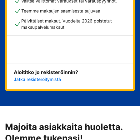
Valitse välittömät varaukset tai varauspyynnöt.
Teemme maksujen saamisesta sujuvaa
Päivittäiset maksut. Vuodelta 2026 poistetut
maksupalvelumaksut
Aloita nyt
Aloititko jo rekisteröinnin?
Jatka rekisteröitymistä
Majoita asiakkaita huoletta.
Olemme tukenasi!