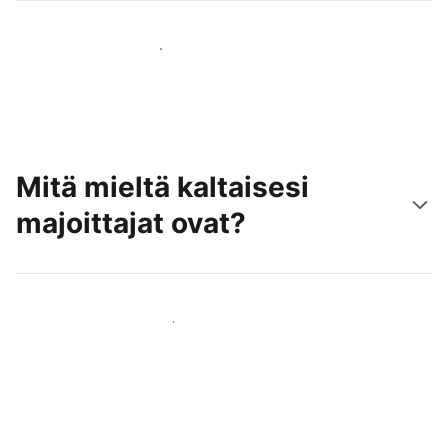
Tavoita uusia asiakkaita jo tänään
Mitä mieltä kaltaisesi
majoittajat ovat?
Liity kaltaistesi majoittajien joukkoon