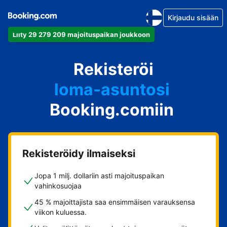
Kirjaudu sisään
Liity 29 279 209 majoituspaikan joukkoon
huoneistosi
Rekisteröi
hotellisi
loma-asuntosi
Booking.comiin
guesthousesi
bed & breakfastisi
Rekisteröidy ilmaiseksi
Jopa 1 milj. dollariin asti majoituspaikan
vahinkosuojaa
45 % majoittajista saa ensimmäisen varauksensa
viikon kuluessa.