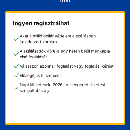
ma!
Ingyen regisztrálhat
Akár 1 millió dollár védelem a szállásban
keletkezett károkra
A szállásadók 45%-a egy héten belül megkapja
első foglalását
Válasszon azonnali foglalást vagy foglalási kérést
Elősegítjük kifizetéseit
Napi kifizetések. 2026-ra elengedett fizetési
szolgáltatás díja
Vágjon bele most