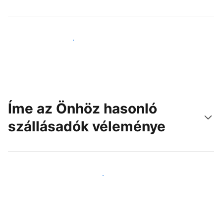
Érjen el új vendégeket még ma
Íme az Önhöz hasonló
szállásadók véleménye
Csatlakozzon Önhöz hasonló szállásadókhoz