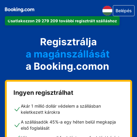
Belépés
Csatlakozzon 29 279 209 további regisztrált szálláshoz
az apartmanját
a szállodáját
Regisztrálja
a magánszállását
a Booking.comon
a vendégházát
a házát
Ingyen regisztrálhat
Akár 1 millió dollár védelem a szállásban
keletkezett károkra
A szállásadók 45%-a egy héten belül megkapja
első foglalását