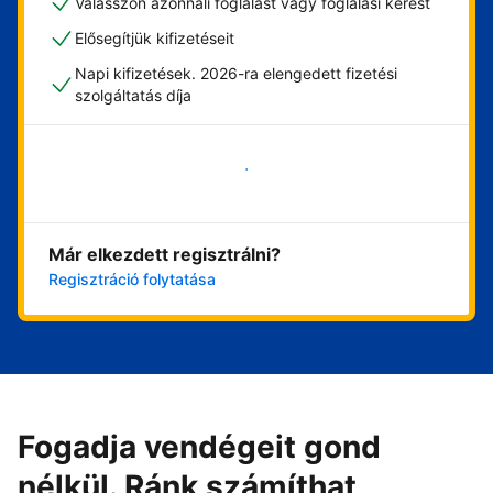
Válasszon azonnali foglalást vagy foglalási kérést
Elősegítjük kifizetéseit
Napi kifizetések. 2026-ra elengedett fizetési
szolgáltatás díja
Vágjon bele most
Már elkezdett regisztrálni?
Regisztráció folytatása
Fogadja vendégeit gond
nélkül. Ránk számíthat