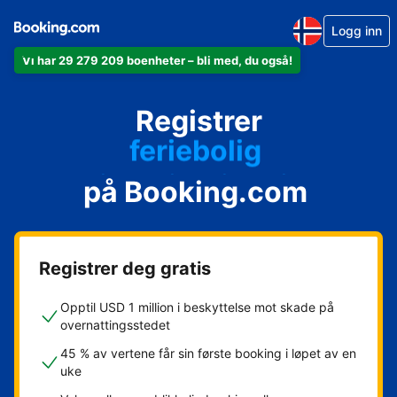
Logg inn
leiligheten din
Vi har 29 279 209 boenheter – bli med, du også!
hotellet ditt
feriebolig
Registrer
gjestgiveriet ditt
på Booking.com
rorbua di
Registrer deg gratis
Opptil USD 1 million i beskyttelse mot skade på
overnattingsstedet
45 % av vertene får sin første booking i løpet av en
uke