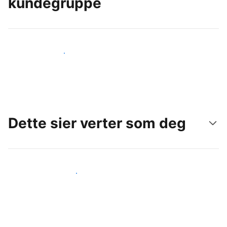
kundegruppe
Nå ut til nye gjester i dag
Dette sier verter som deg
Gjør som andre verter som deg