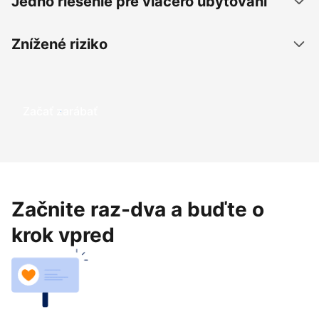
Jedno riešenie pre viacero ubytovaní
Znížené riziko
Začať zarábať
Začnite raz-dva a buďte o
krok vpred