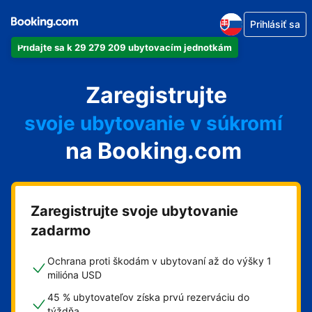
Prihlásiť sa
Pridajte sa k 29 279 209 ubytovacím jednotkám
svoj apartmán
Zaregistrujte
svoj hotel
svoje ubytovanie v súkromí
na Booking.com
svoj penzión
svoje bed and breakfast
Zaregistrujte svoje ubytovanie
zadarmo
Ochrana proti škodám v ubytovaní až do výšky 1
milióna USD
45 % ubytovateľov získa prvú rezerváciu do
týždňa