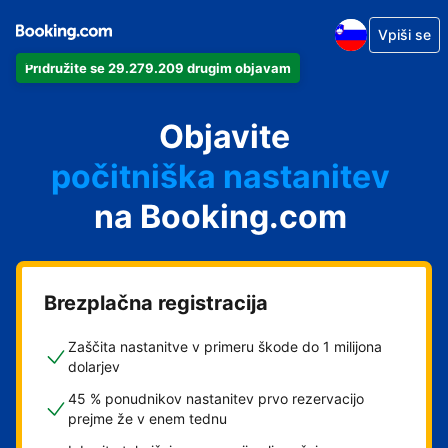
Vpiši se
Pridružite se 29.279.209 drugim objavam
svoj apartma
svoj hotel
Objavite
počitniška nastanitev
na Booking.com
svoje gostišče
svoj B&B
Brezplačna registracija
Zaščita nastanitve v primeru škode do 1 milijona
dolarjev
45 % ponudnikov nastanitev prvo rezervacijo
prejme že v enem tednu