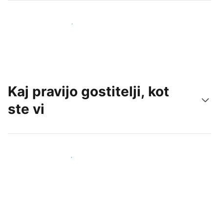
Pridobite nove goste še danes
Kaj pravijo gostitelji, kot
ste vi
Pridruži se drugim gostiteljem