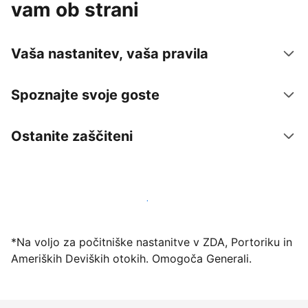
vam ob strani
Vaša nastanitev, vaša pravila
Spoznajte svoje goste
Ostanite zaščiteni
Danes ponudite nastanitev prek naše platforme
*Na voljo za počitniške nastanitve v ZDA, Portoriku in
Ameriških Deviških otokih. Omogoča Generali.