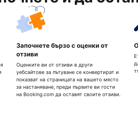
Започнете бързо с оценки от
О
отзиви
Е
д
ия
Оценките ви от отзиви в други
т
и
уебсайтове за пътуване се конвертират и
показват на страницата на вашето място
за настаняване, преди първите ви гости
на Booking.com да оставят своите отзиви.