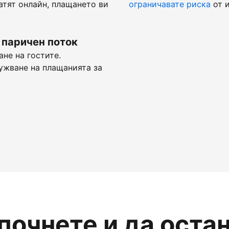
атят онлайн, плащането ви
ограничавате риска
от и
 паричен поток
не на гостите.
ужване на плащанията за
апочнете и да оста