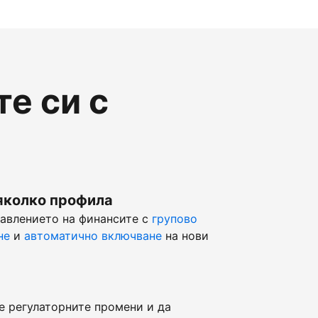
е си с
яколко профила
равлението на финансите с
групово
не
и
автоматично включване
на нови
е регулаторните промени и да