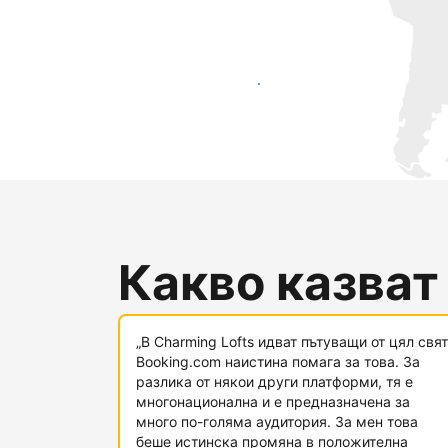
Достигнете до нови гости днес
Какво казват
„В Charming Lofts идват пътуващи от цял свят
Booking.com наистина помага за това. За
разлика от някои други платформи, тя е
многонационална и е предназначена за
много по-голяма аудитория. За мен това
беше истинска промяна в положителна