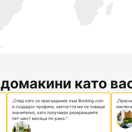
 домакини като ва
.
„След като се присъединих към Booking.com
„Присъ
и създадох профила, заетостта ми се повиши
изключи
значително, като получавах резервациите
пет-шест месеца по-рано.“