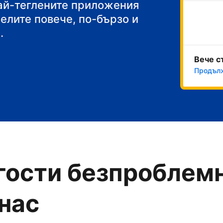
акуска
най-теглените приложения
челите повече, по-бързо и
.
Вече с
Продълж
гости безпроблемн
 нас