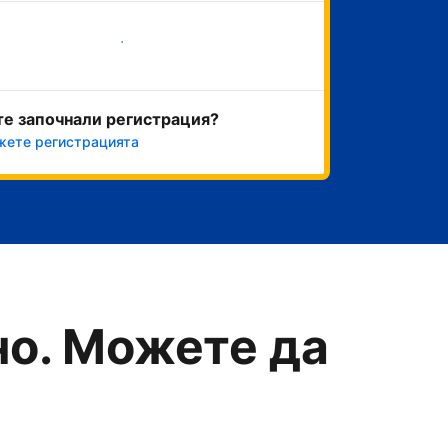
Начало
те започнали регистрация?
ете регистрацията
о. Можете да