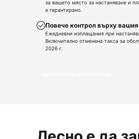
за вашето място за настаняване и пл
е гарантирано.
Повече контрол върху вашия
Ежедневни изплащания при настанява
Включително отменена такса за обсл
2026 г.
Започнете да печелите днес
Лесно е да з