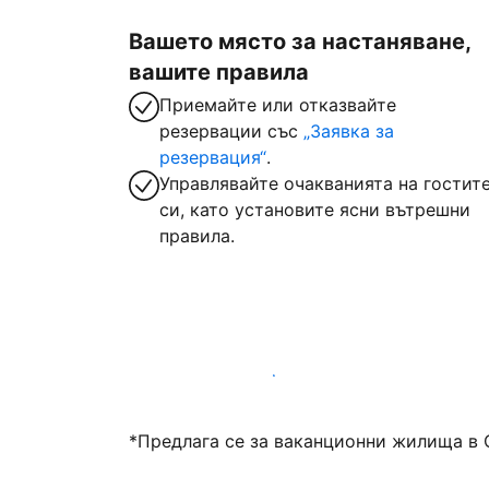
Вашето място за настаняване,
вашите правила
Приемайте или отказвайте
резервации със
„Заявка за
резервация“
.
Управлявайте очакванията на гостит
си, като установите ясни вътрешни
правила.
Посрещайте гости с нас днес
*Предлага се за ваканционни жилища в 