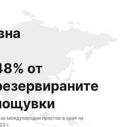
вна
48% от
резервираните
нощувки
 за международни престои в края на
23 г.