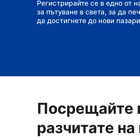
своя пансион със з
Регистрирайте се в едно от 
за пътуване в света, за да пе
да достигнете до нови пазари
Посрещайте 
разчитате на