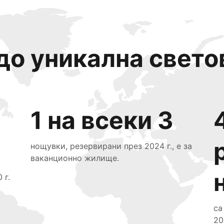
до уникална свето
1 на всеки 3
нощувки, резервирани през 2024 г., е за
ваканционно жилище.
 г.
са
20