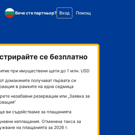
Вече сте партньор?
Вход
Помощ
стрирайте се безплатно
итие при имуществени щети до 1 млн. USD
от домакините получават първата си
рвация в рамките на една седмица
рете незабавни резервации или „Заявка за
рвация“
ще ви съдействаме за плащанията
невни изплащания. Отменена такса за
ужване на плащанията за 2026 г.