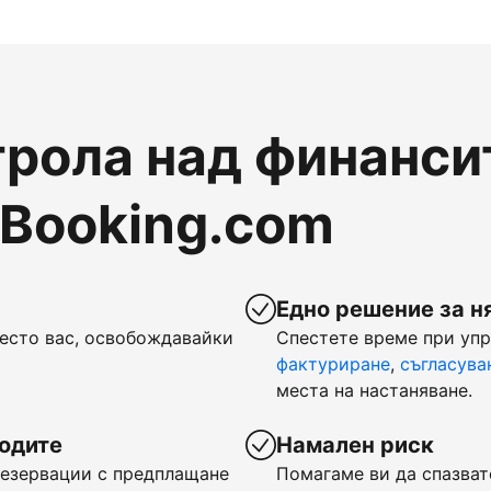
рола над финансит
 Booking.com
Едно решение за н
есто вас, освобождавайки
Спестете време при уп
фактуриране
,
съгласува
места на настаняване.
ходите
Намален риск
 резервации с предплащане
Помагаме ви да спазват