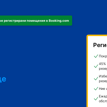
че регистрирани помещения в Booking.com
Реги
Покр
45% 
резе
ще
Избе
резе
Ние 
ти
Ежед
обсл