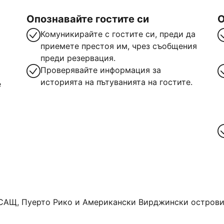
Опознавайте гостите си
О
Комуникирайте с гостите си, преди да
приемете престоя им, чрез съобщения
преди резервация.
Проверявайте информация за
историята на пътуванията на гостите.
е
САЩ, Пуерто Рико и Американски Вирджински острови. 