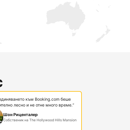
с
единяването към Booking.com беше
телно лесно и не отне много време.“
Шон Риценталер
Собственик на The Hollywood Hills Mansion