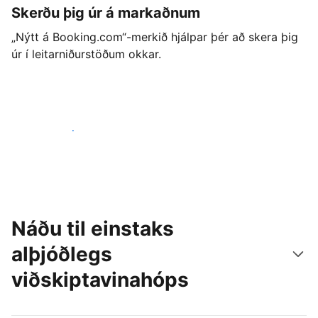
Skerðu þig úr á markaðnum
„Nýtt á Booking.com“-merkið hjálpar þér að skera þig
úr í leitarniðurstöðum okkar.
Byrjaðu strax í dag
Náðu til einstaks
alþjóðlegs
viðskiptavinahóps