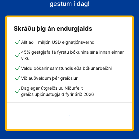
gestum í dag!
Skráðu þig án endurgjalds
Allt að 1 milljón USD eignatjónsvernd
45% gestgjafa fá fyrstu bókunina sína innan einnar
viku
Veldu bókanir samstundis eða bókunarbeiðni
Við auðveldum þér greiðslur
Daglegar útgreiðslur. Niðurfellt
greiðsluþjónustugjald fyrir árið 2026
Byrja núna