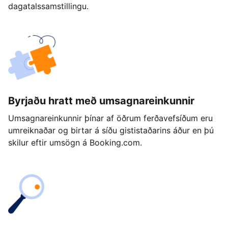
dagatalssamstillingu.
Byrjaðu hratt með umsagnareinkunnir
Umsagnareinkunnir þínar af öðrum ferðavefsíðum eru
umreiknaðar og birtar á síðu gististaðarins áður en þú
skilur eftir umsögn á Booking.com.