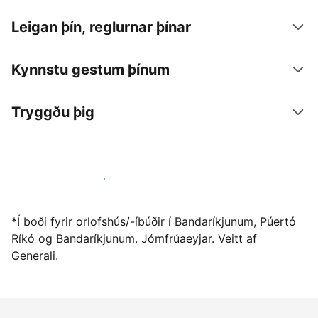
Leigan þín, reglurnar þínar
Kynnstu gestum þínum
Tryggðu þig
Vertu gestgjafi hjá okkur í dag
*Í boði fyrir orlofshús/-íbúðir í Bandaríkjunum, Púertó
Ríkó og Bandaríkjunum. Jómfrúaeyjar. Veitt af
Generali.