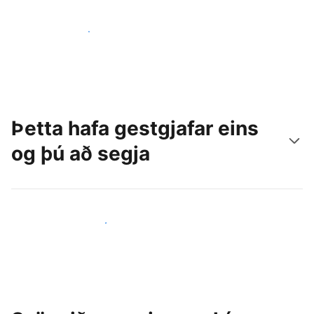
Náðu til nýrra gesta í dag
Þetta hafa gestgjafar eins
og þú að segja
Ganga til liðs við aðra gestgjafa