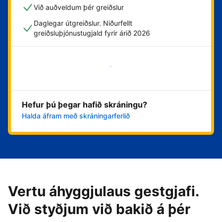
Við auðveldum þér greiðslur
Daglegar útgreiðslur. Niðurfellt
greiðsluþjónustugjald fyrir árið 2026
Byrja núna
Hefur þú þegar hafið skráningu?
Halda áfram með skráningarferlið
Vertu áhyggjulaus gestgjafi.
Við styðjum við bakið á þér