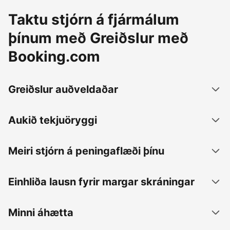
Taktu stjórn á fjármálum
þínum með Greiðslur með
Booking.com
Greiðslur auðveldaðar
Aukið tekjuöryggi
Meiri stjórn á peningaflæði þínu
Einhliða lausn fyrir margar skráningar
Minni áhætta