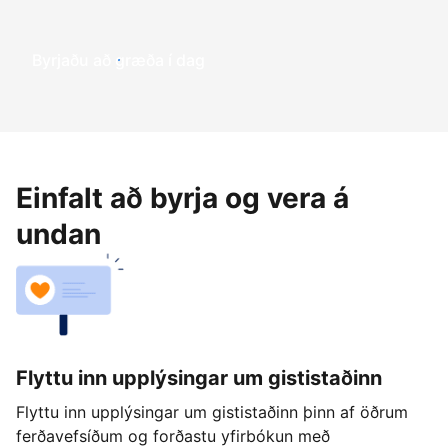
Byrjaðu að græða í dag
Einfalt að byrja og vera á
undan
Flyttu inn upplýsingar um gististaðinn
Flyttu inn upplýsingar um gististaðinn þinn af öðrum
ferðavefsíðum og forðastu yfirbókun með