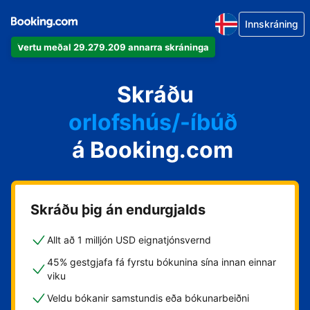
Innskráning
Vertu meðal 29.279.209 annarra skráninga
íbúðina þína
hótelið þitt
Skráðu
orlofshús/-íbúð
á Booking.com
gistihúsið þitt
gistiheimilið þitt
Skráðu þig án endurgjalds
Allt að 1 milljón USD eignatjónsvernd
45% gestgjafa fá fyrstu bókunina sína innan einnar
viku
Veldu bókanir samstundis eða bókunarbeiðni