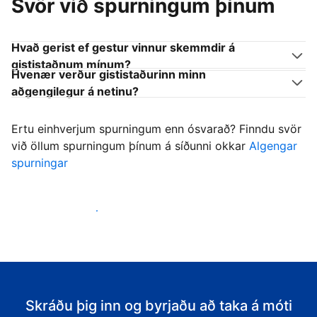
Svör við spurningum þínum
Hvað gerist ef gestur vinnur skemmdir á
gististaðnum mínum?
Hvenær verður gististaðurinn minn
aðgengilegur á netinu?
Ertu einhverjum spurningum enn ósvarað? Finndu svör
við öllum spurningum þínum á síðunni okkar
Algengar
spurningar
Byrja að taka á móti gestum
Skráðu þig inn og byrjaðu að taka á móti