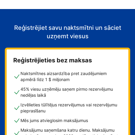
Reģistrējiet savu naktsmītni un sāciet
uzņemt viesus
Reģistrējieties bez maksas
Naktsmītnes aizsardzība pret zaudējumiem
apmērā līdz 1 $ miljonam
45% viesu uzņēmēju saņem pirmo rezervējumu
nedēļas laikā
Izvēlieties tūlītējus rezervējumus vai rezervējumu
pieprasīšanu
Mēs jums atvieglosim maksājumus
Maksājumu saņemšana katru dienu. Maksājumu