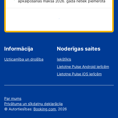
apkalpošanas maksa 2026. gadā netiek piemērota
Sāciet tūlīt!
Informācija
Noderīgas saites
Uzticamība un drošība
Iekštīkls
Lietotne Pulse Android ierīcēm
Lietotne Pulse iOS ierīcēm
Par mums
Privātuma un sīkdatņu deklarācija
©
Autortiesības:
Booking.com
, 2026