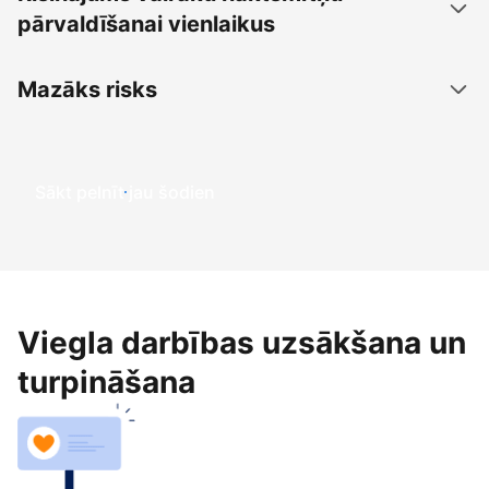
pārvaldīšanai vienlaikus
Mazāks risks
Sākt pelnīt jau šodien
Viegla darbības uzsākšana un
turpināšana