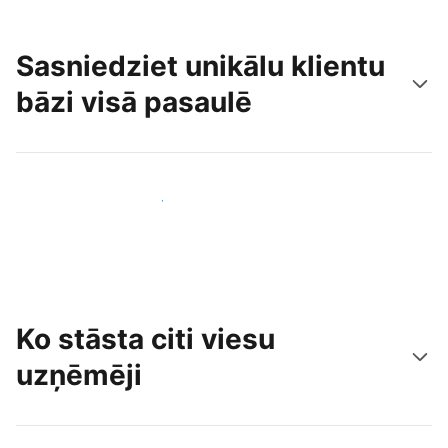
Sasniedziet unikālu klientu
bāzi visā pasaulē
Sasniegt jaunus viesus jau šodien
Ko stāsta citi viesu
uzņēmēji