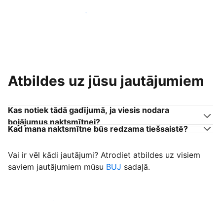
Pievienoties citiem viesu uzņēmējiem
Atbildes uz jūsu jautājumiem
Kas notiek tādā gadījumā, ja viesis nodara
bojājumus naktsmītnei?
Kad mana naktsmītne būs redzama tiešsaistē?
Vai ir vēl kādi jautājumi? Atrodiet atbildes uz visiem
saviem jautājumiem mūsu
BUJ
sadaļā.
Sākt uzņemt viesus