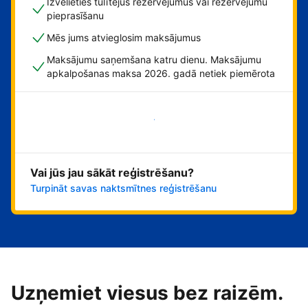
Izvēlieties tūlītējus rezervējumus vai rezervējumu
pieprasīšanu
Mēs jums atvieglosim maksājumus
Maksājumu saņemšana katru dienu. Maksājumu
apkalpošanas maksa 2026. gadā netiek piemērota
Sāciet tūlīt!
Vai jūs jau sākāt reģistrēšanu?
Turpināt savas naktsmītnes reģistrēšanu
Uzņemiet viesus bez raizēm.