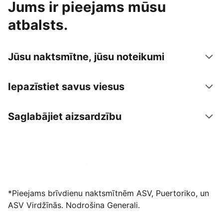
Jums ir pieejams mūsu
atbalsts.
Jūsu naktsmītne, jūsu noteikumi
Iepazīstiet savus viesus
Saglabājiet aizsardzību
Izvietot piedāvājumu mūsu platformā
*Pieejams brīvdienu naktsmītnēm ASV, Puertoriko, un
ASV Virdžīnās. Nodrošina Generali.