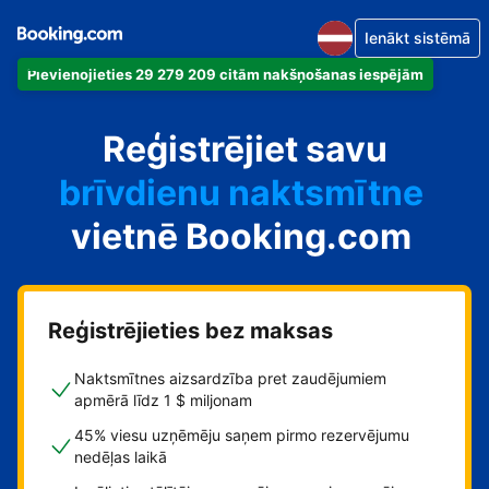
Ienākt sistēmā
Pievienojieties 29 279 209 citām nakšņošanas iespējām
dzīvokli
Reģistrējiet savu
viesnīcu
brīvdienu naktsmītne
vietnē Booking.com
viesu namu
pansiju
Reģistrējieties bez maksas
Naktsmītnes aizsardzība pret zaudējumiem
apmērā līdz 1 $ miljonam
45% viesu uzņēmēju saņem pirmo rezervējumu
nedēļas laikā