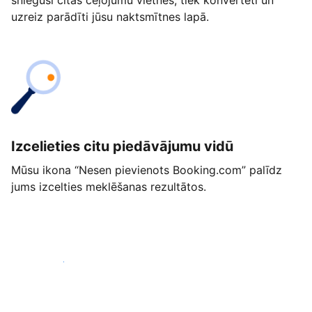
snieguši citās ceļojumu vietnēs, tiek konvertēti un
uzreiz parādīti jūsu naktsmītnes lapā.
Izcelieties citu piedāvājumu vidū
Mūsu ikona “Nesen pievienots Booking.com” palīdz
jums izcelties meklēšanas rezultātos.
Sākt jau šodien