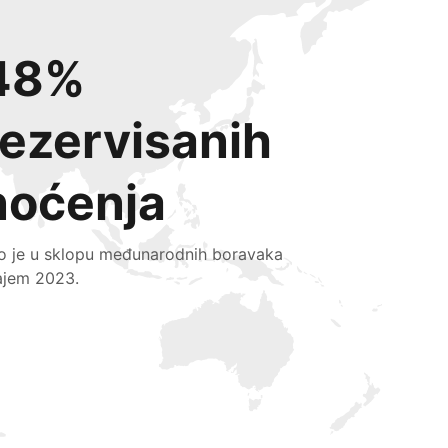
48%
rezervisanih
noćenja
lo je u sklopu međunarodnih boravaka
ajem 2023.