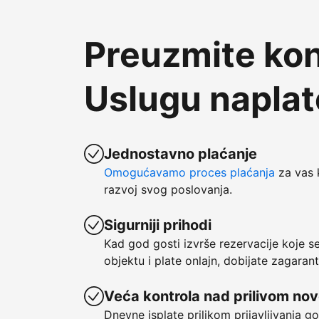
Preuzmite kon
Uslugu napla
Jednostavno plaćanje
Omogućavamo proces plaćanja
za vas 
razvoj svog poslovanja.
Sigurniji prihodi
Kad god gosti izvrše rezervacije koje 
objektu i plate onlajn, dobijate zagaran
Veća kontrola nad prilivom no
Dnevne isplate prilikom prijavljivanja g