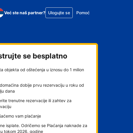
Već ste naš partner?
Ulogujte se
Pomoć
strujte se besplatno
ta objekta od oštećenja u iznosu do 1 milion
domaćina dobije prvu rezervaciju u roku od
lju dana
rite trenutne rezervacije ili zahtev za
vaciju
šaćemo vam plaćanje
ne isplate. Odričemo se Plaćanja naknade za
gu tokom 2026. godine