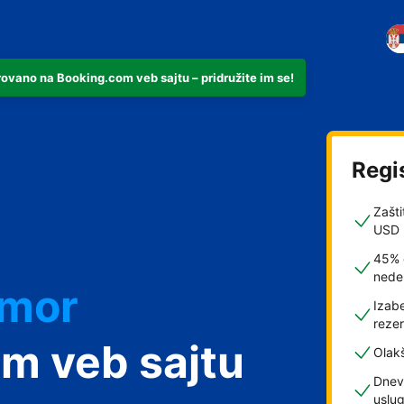
rovano na Booking.com veb sajtu – pridružite im se!
Regi
Zašti
USD
dmor
45% 
nede
Izabe
rezer
m veb sajtu
Olak
Dnev
uslu