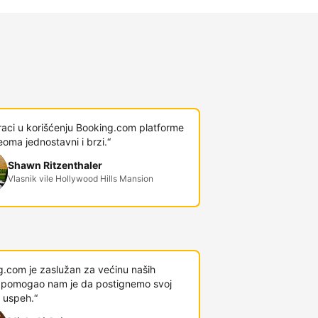
raci u korišćenju Booking.com platforme
veoma jednostavni i brzi.“
Shawn Ritzenthaler
Vlasnik vile Hollywood Hills Mansion
g.com je zaslužan za većinu naših
 i pomogao nam je da postignemo svoj
 uspeh.“