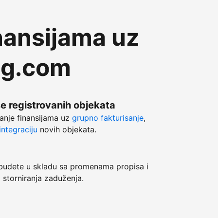
nansijama uz
ng.com
še registrovanih objekata
anje finansijama uz
grupno fakturisanje
,
ntegraciju
novih objekata.
dete u skladu sa promenama propisa i
 storniranja zaduženja.