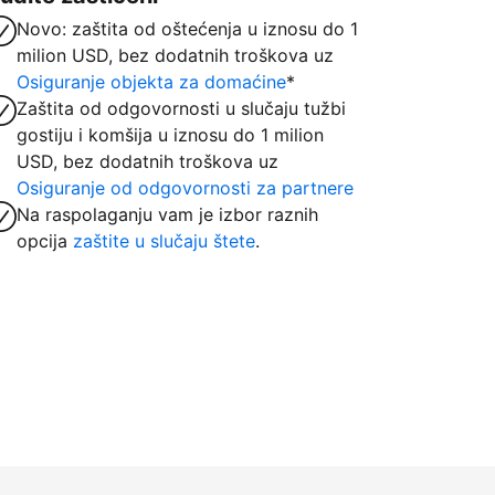
Novo: zaštita od oštećenja u iznosu do 1
milion USD, bez dodatnih troškova uz
Osiguranje objekta za domaćine
*
Zaštita od odgovornosti u slučaju tužbi
gostiju i komšija u iznosu do 1 milion
USD, bez dodatnih troškova uz
Osiguranje od odgovornosti za partnere
Na raspolaganju vam je izbor raznih
opcija
zaštite u slučaju štete
.