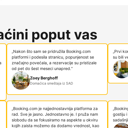
ćini poput vas
„Nakon što sam se pridružila Booking.com
„Prvi ko
platformi i podesila stranicu, popunjenost se
su bili 
a
značajno povećala, a rezervacije su pristizale
od pet do šest meseci unapred.“
Zoey Berghoff
Domaćica smeštaja iz SAD
„Booking.com je najjednostavnija platforma za
„Bookin
rad. Sve je jasno. Jednostavno je. I pruža nam
gostiju
slobodu da se fokusiramo na aspekte u okviru
sadašnji
kojih zaista možemo da dodamo vrednost, kao