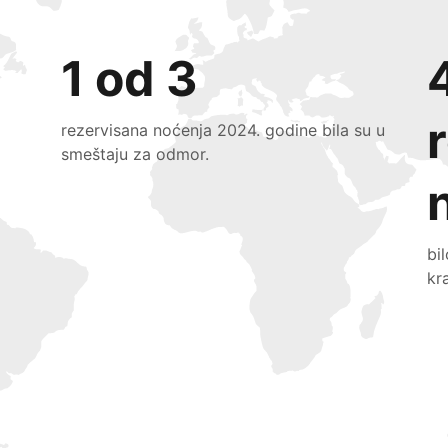
1 od 3
rezervisana noćenja 2024. godine bila su u
smeštaju za odmor.
bi
kr