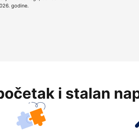
026. godine.
očetak i stalan na