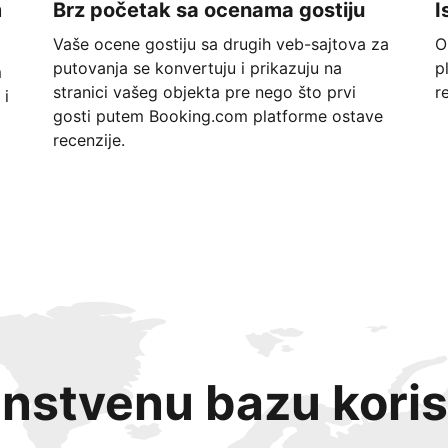
m
Brz početak sa ocenama gostiju
I
Vaše ocene gostiju sa drugih veb-sajtova za
O
putovanja se konvertuju i prikazuju na
p
m
stranici vašeg objekta pre nego što prvi
r
 i
gosti putem Booking.com platforme ostave
recenzije.
instvenu bazu koris