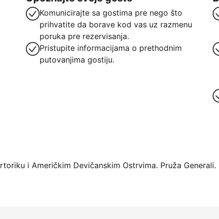
Komunicirajte sa gostima pre nego što
prihvatite da borave kod vas uz razmenu
poruka pre rezervisanja.
Pristupite informacijama o prethodnim
putovanjima gostiju.
oriku i Američkim Devičanskim Ostrvima. Pruža Generali.