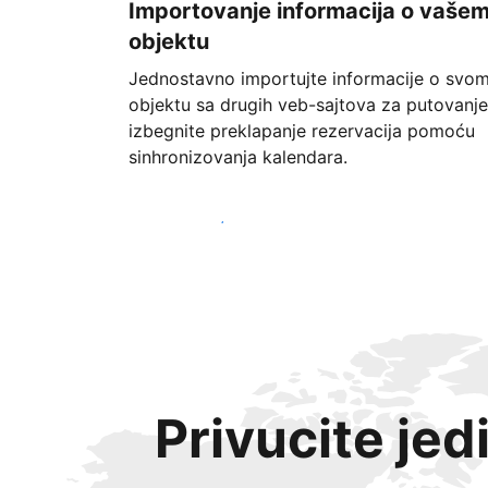
Importovanje informacija o vaše
objektu
Jednostavno importujte informacije o svo
objektu sa drugih veb-sajtova za putovanje
izbegnite preklapanje rezervacija pomoću
sinhronizovanja kalendara.
Počnite već danas
Privucite jed