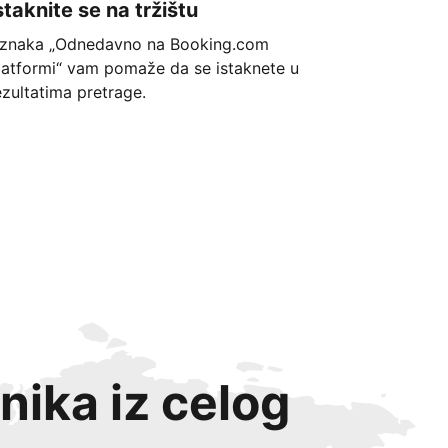
staknite se na tržištu
znaka „Odnedavno na Booking.com
latformi“ vam pomaže da se istaknete u
ezultatima pretrage.
nika iz celog