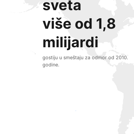
sveta
više od 1,8
milijardi
gostiju u smeštaju za odmor od 2010.
godine.
Privucite nove goste već danas