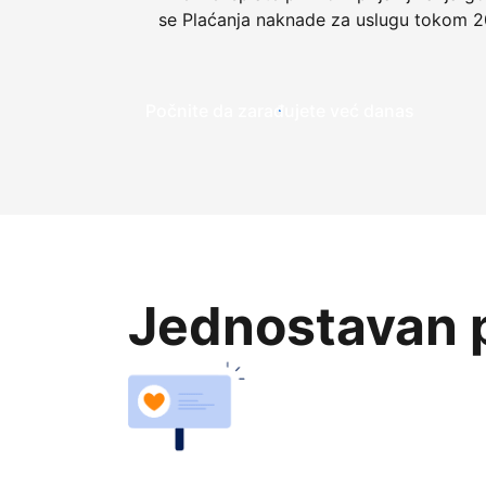
se Plaćanja naknade za uslugu tokom 2
Počnite da zarađujete već danas
Jednostavan p