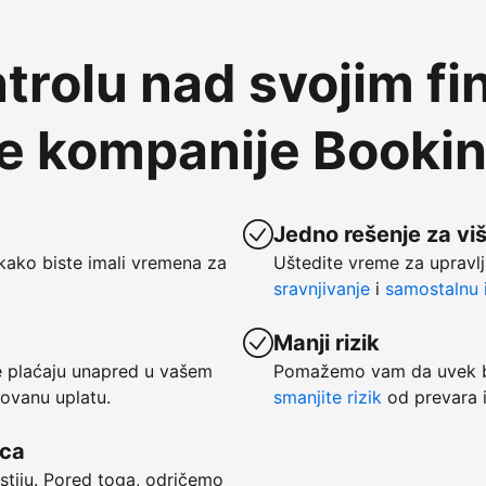
trolu nad svojim fi
te kompanije Booki
Jedno rešenje za vi
kako biste imali vremena za
Uštedite vreme za upravlj
sravnjivanje
i
samostalnu i
Manji rizik
se plaćaju unapred u vašem
Pomažemo vam da uvek bu
tovanu uplatu.
smanjite rizik
od prevara i
vca
ostiju. Pored toga, odričemo