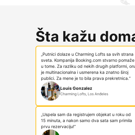
Šta kažu doma
„Putnici dolaze u Charming Lofts sa svih strana
sveta. Kompanija Booking.com stvarno pomaže
u tome. Za razliku od nekih drugih platformi, on
je multinacionalna i usmerena ka znatno široj
publici. Za mene je to bila prava prekretnica.“
Louis Gonzalez
Charming Lofts, Los Anđeles
„Uspela sam da registrujem objekat u roku od
15 minuta, a nakon samo dva sata sam primila
prvu rezervaciju!“