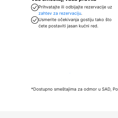
Prihvatajte ili odbijajte rezervacije uz
zahtev za rezervaciju
.
Usmerite očekivanja gostiju tako što
ćete postaviti jasan kućni red.
Registrujte svoj objekat već danas
*Dostupno smeštajima za odmor u SAD, Port