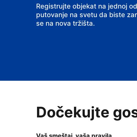
Registrujte objekat na jednoj od
putovanje na svetu da biste zarađ
se na nova tržišta.
Dočekujte gos
Vaš smeštaj, vaša pravila