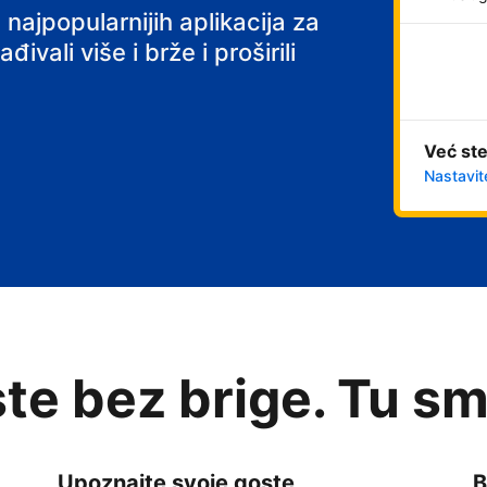
 najpopularnijih aplikacija za
ivali više i brže i proširili
Već ste
Nastavit
te bez brige. Tu sm
Upoznajte svoje goste
B