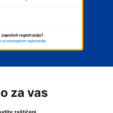
Počnite odmah
 započeli registraciju?
e sa postupkom registracije
o za vas
udite zaštićeni