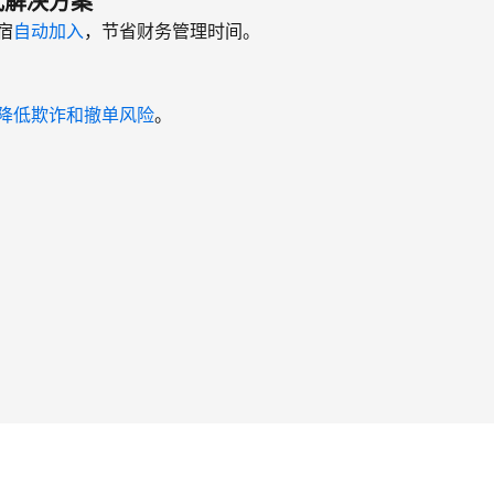
式解决方案
宿
自动加入
，节省财务管理时间。
降低欺诈和撤单风险
。