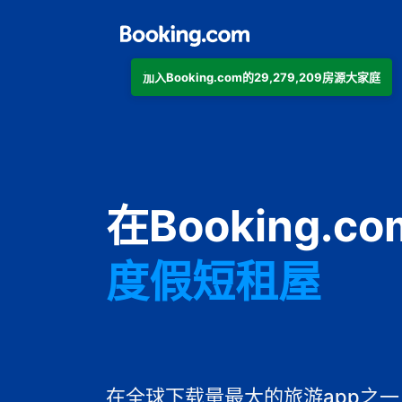
加入Booking.com的29,279,209房源大家庭
公寓
酒店
在Booking.
度假短租屋
旅馆
住宿加早餐旅
在全球下载量最大的旅游app之