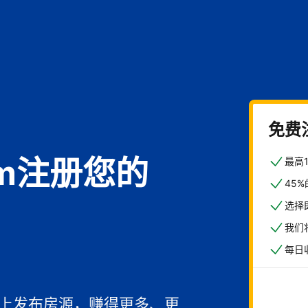
免费
com注册您的
最高
45
选择
我们
每日
馆
一上发布房源，赚得更多、更