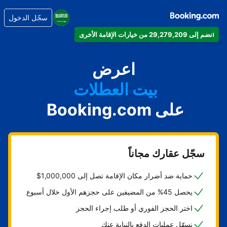
سجّل الدخول
انضم إلى 29,279,209 من خيارات الإقامة الأخرى
شقتك
فندقك
اعرض
بيت العطلات
على Booking.com
شقتك الفندقية
منتجعك
سجّل عقارك مجاناً
حماية ضد أضرار مكان الإقامة تصل إلى 1,000,000$
يحصل 45% من المضيفين على حجزهم الأول خلال أسبوع
اختر الحجز الفوري أو طلب إجراء الحجز
نسهّل عمليات الدفع بالنيابة عنك