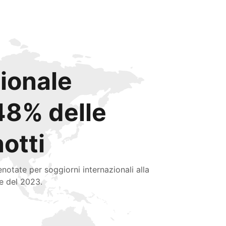
zionale
48% delle
notti
enotate per soggiorni internazionali alla
ne del 2023.