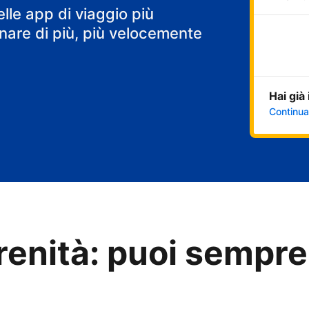
elle app di viaggio più
are di più, più velocemente
Hai già
Continua
renità: puoi sempre