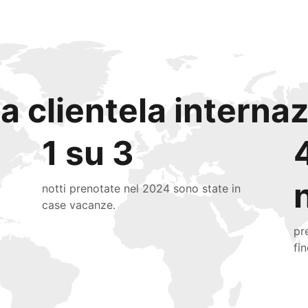
a clientela interna
1 su 3
notti prenotate nel 2024 sono state in
case vacanze.
pr
fi