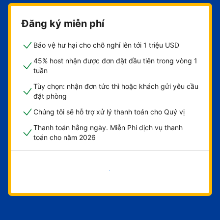
Đăng ký miễn phí
Bảo vệ hư hại cho chỗ nghỉ lên tới 1 triệu USD
45% host nhận được đơn đặt đầu tiên trong vòng 1
tuần
Tùy chọn: nhận đơn tức thì hoặc khách gửi yêu cầu
đặt phòng
Chúng tôi sẽ hỗ trợ xử lý thanh toán cho Quý vị
Thanh toán hằng ngày. Miễn Phí dịch vụ thanh
toán cho năm 2026
Bắt đầu ngay