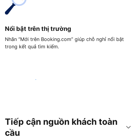
Nổi bật trên thị trường
Nhãn “Mới trên Booking.com” giúp chỗ nghỉ nổi bật
trong kết quả tìm kiếm.
Bắt đầu ngay hôm nay
Tiếp cận nguồn khách toàn
cầu