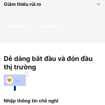
Giảm thiểu rủi ro
Kiếm thêm thu nhập ngay hôm nay
Dễ dàng bắt đầu và đón đầu
thị trường
Nhập thông tin chỗ nghỉ