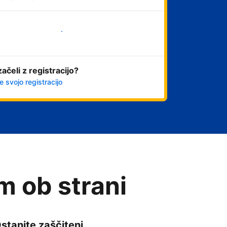
Začni
začeli z registracijo?
e svojo registracijo
am ob strani
stanite zaščiteni