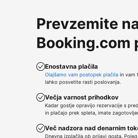
Prevzemite na
Booking.com p
Enostavna plačila
Olajšamo vam postopek plačila
in vam t
lahko posvetite rasti poslovanja.
Večja varnost prihodkov
Kadar gostje opravijo rezervacije s pre
in plačajo prek spleta, imate zagotovlje
Več nadzora nad denarnim to
Dnevna izplačila ob prijavi gosta. Poleg