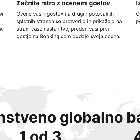
i
Začnite hitro z ocenami gostov
I
vi
Ocene vaših gostov na drugih potovalnih
O
spletnih straneh se pretvorijo in prikažejo na
p
mu
strani vaše nastanitve, preden vaši prvi
gostje na Booking.com oddajo svoje ocene.
instveno globalno b
1 od 3