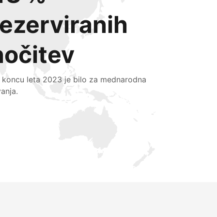
rezerviranih
nočitev
 koncu leta 2023 je bilo za mednarodna
vanja.