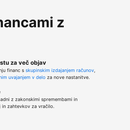
inancami z
stu za več objav
anju financ s
skupinskim izdajanjem računov
,
im uvajanjem v delo
za nove nastanitve.
e
adni z zakonskimi spremembami in
j in zahtevkov za vračilo.