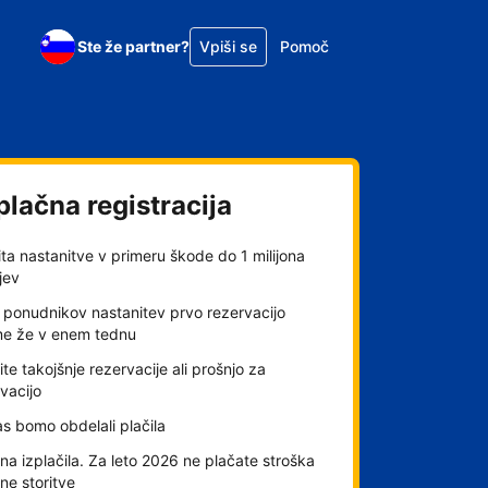
Ste že partner?
Vpiši se
Pomoč
plačna registracija
ta nastanitve v primeru škode do 1 milijona
jev
 ponudnikov nastanitev prvo rezervacijo
me že v enem tednu
ite takojšnje rezervacije ali prošnjo za
vacijo
s bomo obdelali plačila
a izplačila. Za leto 2026 ne plačate stroška
lne storitve