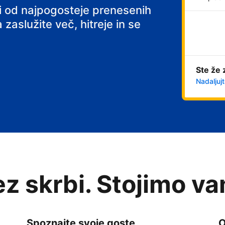
ni od najpogosteje prenesenih
 zaslužite več, hitreje in se
Ste že 
Nadaljujt
rez skrbi. Stojimo v
Spoznajte svoje goste
O