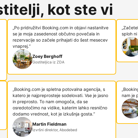
itelji, kot ste vi
„Po pridružitvi Booking.com in objavi nastanitve
„Začetek
se je moja zasedenost občutno povečala in
sploh ni
rezervacije so začele prihajati do šest mesecev
vnaprej.“
Zoey Berghoff
Gostiteljica iz ZDA
„Booking.com je spletna potovalna agencija, s
„Booking
katero je najpreprosteje sodelovati. Vse je jasno
nam je p
in preprosto. To nam omogoča, da se
osredotočimo na vidike, katerim lahko resnično
dodamo vrednost, kot je izkušnja gosta.“
Martin Fieldman
Izvršni direktor, Abodebed