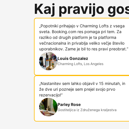
Kaj pravijo gost
„Popotniki prihajajo v Charming Lofts z vsega
sveta. Booking.com res pomaga pri tem. Za
razliko od drugih platform je ta platforma
večnacionalna in privablja veliko večje število
uporabnikov. Zame je bil to res pravi preobrat.“
Louis Gonzalez
Charming Lofts, Los Angeles
„Nastanitev sem lahko objavil v 15 minutah, in
že dve uri pozneje sem prejel svojo prvo
rezervacijo!“
Parley Rose
Gostiteljica iz Združenega kraljestva