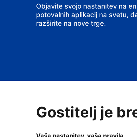
svoj B&B
Objavite svojo nastanitev na e
potovalnih aplikacij na svetu, da
razširite na nove trge.
Gostitelj je b
Vaša nastanitev, vaša pravila