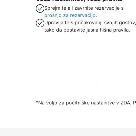
Sprejmite ali zavrnite rezervacije s
prošnjo za rezervacijo
.
Upravljajte s pričakovanji svojih gostov,
tako da postavite jasna hišna pravila.
Danes ponudite nastanitev prek naše pl
*Na voljo za počitniške nastanitve v ZDA, 