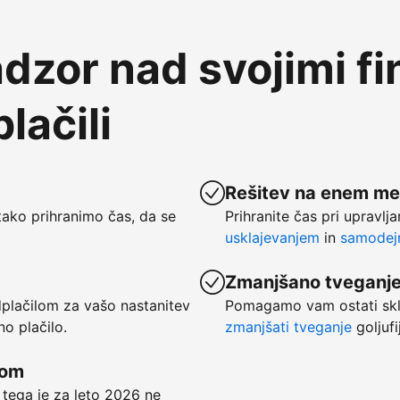
dzor nad svojimi f
lačili
Rešitev na enem me
ako prihranimo čas, da se
Prihranite čas pri upravlj
usklajevanjem
in
samodejn
Zmanjšano tveganj
dplačilom za vašo nastanitev
Pomagamo vam ostati skl
no plačilo.
zmanjšati tveganje
goljufi
kom
 tega je za leto 2026 ne