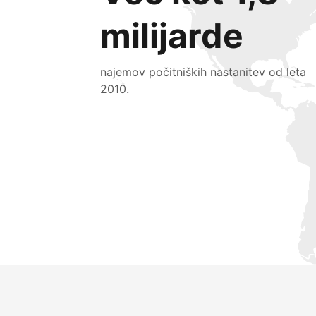
milijarde
najemov počitniških nastanitev od leta
2010.
Pridobite nove goste še danes