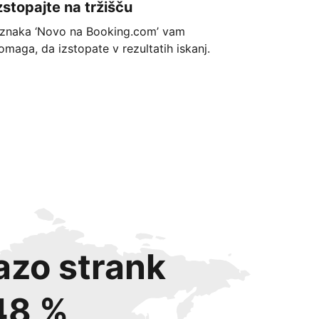
zstopajte na tržišču
znaka ‘Novo na Booking.com’ vam
omaga, da izstopate v rezultatih iskanj.
azo strank
48 %