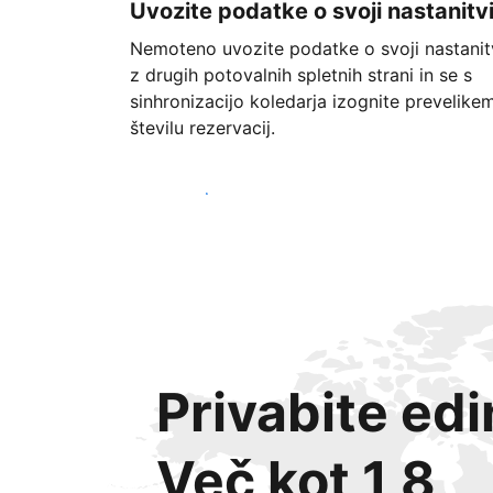
Uvozite podatke o svoji nastanitv
Nemoteno uvozite podatke o svoji nastanit
z drugih potovalnih spletnih strani in se s
sinhronizacijo koledarja izognite prevelike
številu rezervacij.
Začnite danes
Privabite ed
Več kot 1,8