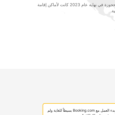
المحجوزة في نهاية عام 2023 كانت لأماكن إقامة
ة.
"لقد كان بدء العمل مع Booking.com بسيطاً للغاية ولم