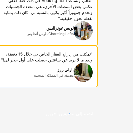
العالم، وتساعد Booking.com في ذلك حقاً. فعلى
عكس بعض المنصات الأخرى، هي متعددة الجنسيات
وتخدم جمهوراً أكبر بكثير. بالنسبة لي، كان ذلك بمثابة
نقطة تحول حقيقية."
لويس غونزاليس
Charming Lofts، لوس أنجلوس
"تمكنت من إدراج العقار الخاص بي خلال 15 دقيقة،
وبعد ما لا يزيد عن ساعتين حصلت على أول حجز لي!"
بارلي روز
مضيفة في المملكة المتحدة
انضم إلى مضيفين آخرين