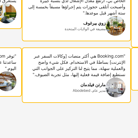
الخاص بي، ارتفع معدل الإشغال لدي بنسبة كبيرة
يستغرق أ
وأصبحت أتلقى حجوزات يتم إجراؤها مسبقاً بخمسة إلى
ستة أشهر قبل موعدها."
زوي بيرغوف
مضيفة في الولايات المتحدة
"Booking.com هي أكثر منصات [وكالات السفر عبر
الإنترنت] بساطةً في الاستخدام. فكل شيء واضح
ساعدتنا ع
والعملية سهلة، مما يتيح لنا التركيز على الجوانب التي
اليوم."
نستطيع إضافة قيمة فعلية إليها، مثل تجربة الضيوف."
مارتن فيلدمان
مدير عام، Abodebed