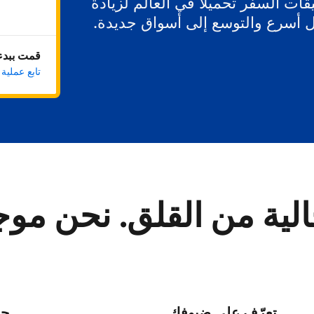
ات السفر تحميلاً في العالم لزيادة
ل أسرع والتوسع إلى أسواق جديدة.
قمت ببدء 
تابع عملية
لية من القلق. نحن مو
تعرّف على ضيوفك
حا