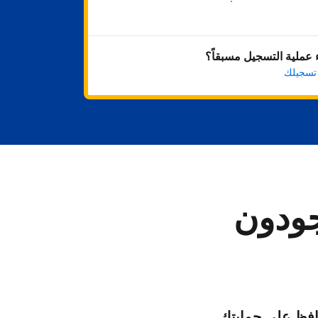
ابدأ الآن
عملية التسجيل مسبقاً؟
 تسجيلك
جودون
فظ على حمايتك