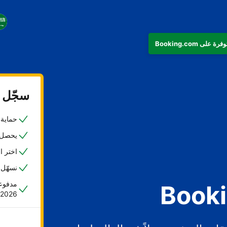
سجّل ع
حماية ض
يحصل 45% من المضيفين على حجزهم الأول خلا
اختر ا
نسهّل 
مدفوعا
2026