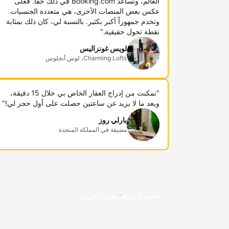
العالم، وتساعد Booking.com في ذلك حقاً. فعلى
عكس بعض المنصات الأخرى، هي متعددة الجنسيات
وتخدم جمهوراً أكبر بكثير. بالنسبة لي، كان ذلك بمثابة
نقطة تحول حقيقية."
لويس غونزاليس
Charming Lofts، لوس أنجلوس
"تمكنت من إدراج العقار الخاص بي خلال 15 دقيقة،
وبعد ما لا يزيد عن ساعتين حصلت على أول حجز لي!"
بارلي روز
مضيفة في المملكة المتحدة
انضم إلى مضيفين آخرين