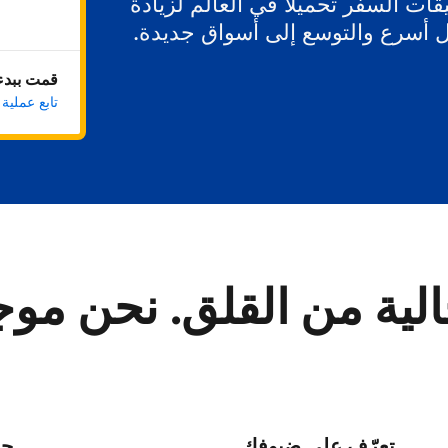
ات السفر تحميلاً في العالم لزيادة
ل أسرع والتوسع إلى أسواق جديدة.
قمت ببدء 
تابع عملية
لية من القلق. نحن مو
تعرّف على ضيوفك
حا