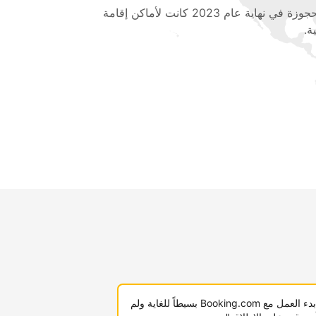
المحجوزة في نهاية عام 2023 كانت لأماكن إقامة
ة.
"لقد كان بدء العمل مع Booking.com بسيطاً للغاية ولم