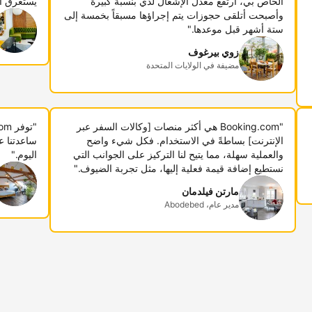
الخاص بي، ارتفع معدل الإشغال لدي بنسبة كبيرة
يستغرق أ
وأصبحت أتلقى حجوزات يتم إجراؤها مسبقاً بخمسة إلى
ستة أشهر قبل موعدها."
زوي بيرغوف
مضيفة في الولايات المتحدة
"Booking.com هي أكثر منصات [وكالات السفر عبر
الإنترنت] بساطةً في الاستخدام. فكل شيء واضح
ساعدتنا ع
والعملية سهلة، مما يتيح لنا التركيز على الجوانب التي
اليوم."
نستطيع إضافة قيمة فعلية إليها، مثل تجربة الضيوف."
مارتن فيلدمان
مدير عام، Abodebed