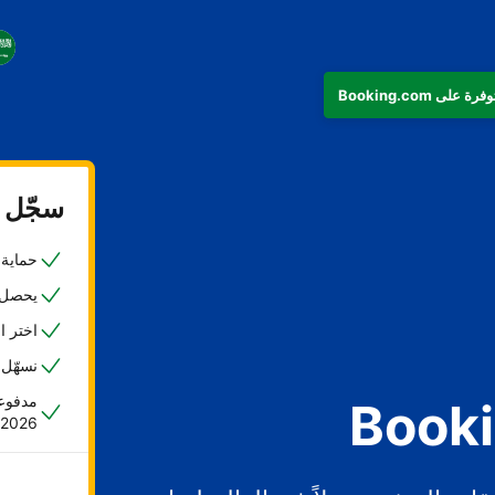
سجّل ع
حماية ض
يحصل 45% من المضيفين على حجزهم الأول خلا
اختر ا
نسهّل 
مدفوعا
2026