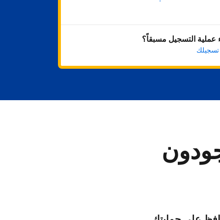
ابدأ الآن
عملية التسجيل مسبقاً؟
 تسجيلك
جودون
فظ على حمايتك