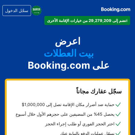
سجّل الدخول
انضم إلى 29,279,209 من خيارات الإقامة الأخرى
شقتك
فندقك
اعرض
بيت العطلات
على Booking.com
شقتك الفندقية
منتجعك
سجّل عقارك مجاناً
حماية ضد أضرار مكان الإقامة تصل إلى 1,000,000$
يحصل 45% من المضيفين على حجزهم الأول خلال أسبوع
اختر الحجز الفوري أو طلب إجراء الحجز
نسهّل عمليات الدفع بالنيابة عنك