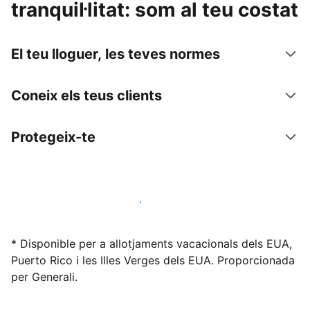
tranquil·litat: som al teu costat
El teu lloguer, les teves normes
Coneix els teus clients
Protegeix-te
Lloga l'allotjament amb nosaltres avui mateix
* Disponible per a allotjaments vacacionals dels EUA,
Puerto Rico i les Illes Verges dels EUA. Proporcionada
per Generali.