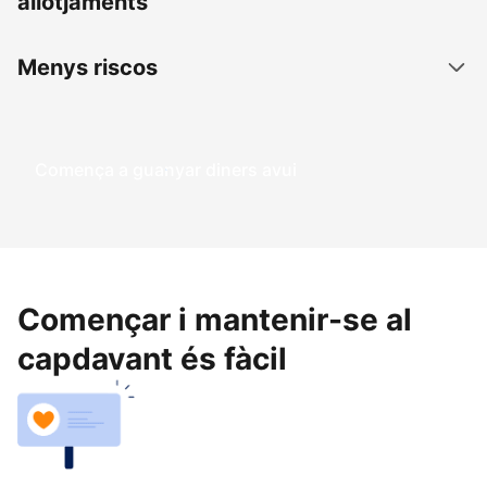
allotjaments
Menys riscos
Comença a guanyar diners avui
Començar i mantenir-se al
capdavant és fàcil