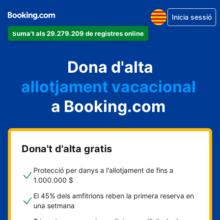
Inicia sessió
Suma't als 29.279.209 de registres online
un apartament
Dona d'alta
un hotel
allotjament vacacional
a Booking.com
un hostal
una casa rural
Dona't d'alta gratis
Protecció per danys a l'allotjament de fins a
1.000.000 $
El 45% dels amfitrions reben la primera reserva en
una setmana