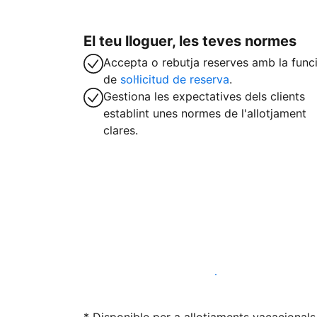
El teu lloguer, les teves normes
Accepta o rebutja reserves amb la func
de
sol·licitud de reserva
.
Gestiona les expectatives dels clients
establint unes normes de l'allotjament
clares.
Lloga l'allotjament amb nosaltres avui ma