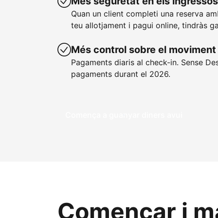
Més seguretat en els ingressos
Quan un client completi una reserva a
teu allotjament i pagui online, tindràs g
Més control sobre el moviment 
Pagaments diaris al check-in. Sense De
pagaments durant el 2026.
Comença a guanyar diners avui
Començar i ma