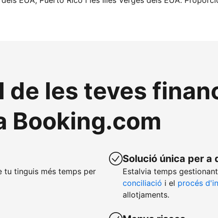
 dels EUA, Puerto Rico i les Illes Verges dels EUA. Proporc
l de les teves fina
a Booking.com
Solució única per a 
 tu tinguis més temps per
Estalvia temps gestionant
conciliació
i el
procés d'i
allotjaments.