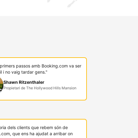
s primers passos amb Booking.com va ser
il i no vaig tardar gens."
Shawn Ritzenthaler
Propietari de The Hollywood Hills Mansion
ria dels clients que rebem són de
.com, que ens ha ajudat a arribar on