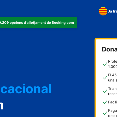
Ja tr
279.209 opcions d'allotjament de Booking.com
Dona'
t
Prote
1.00
El 45
una 
acacional
Tria 
rese
m
Facil
Pagam
dels