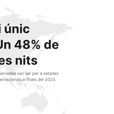
i únic
Un 48% de
les nits
servades van ser per a estades
ternacionals a finals del 2023.