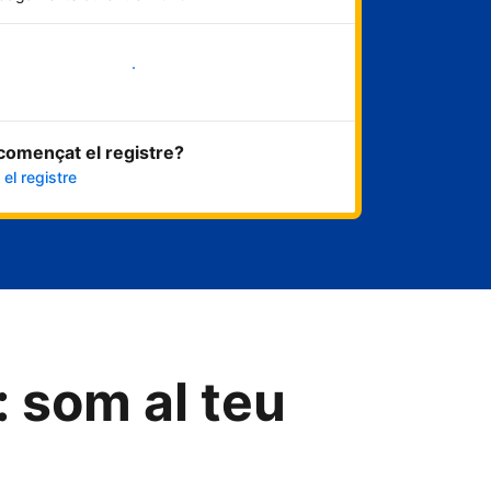
Comença ara
començat el registre?
el registre
: som al teu