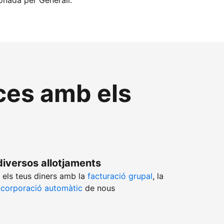
ionada per Generali.
nces amb els
diversos allotjaments
 els teus diners amb la
facturació grupal
, la
ncorporació automàtic
de nous