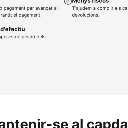
Menys riscos
mb pagament per avançat al
T'ajudem a complir els ca
arantit el pagament.
devolucions.
d'efectiu
speses de gestió dels
ntenir-se al capdav