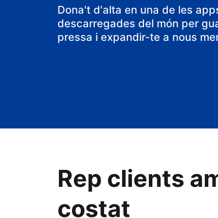
una casa rura
Dona't d'alta en una de les ap
descarregades del món per gu
pressa i expandir-te a nous me
Rep clients am
costat