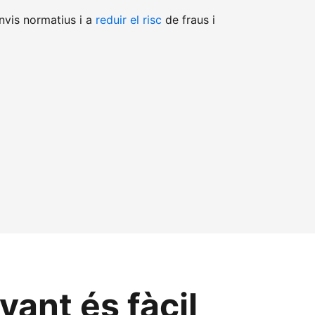
nvis normatius i a
reduir el risc
de fraus i
ant és fàcil