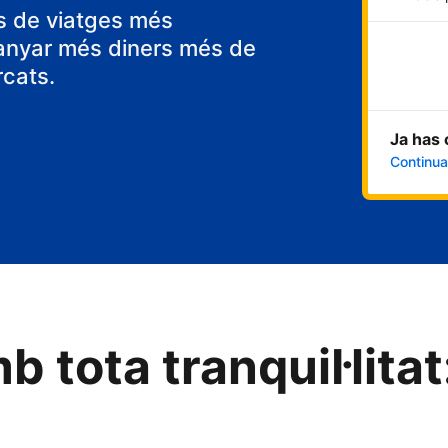
l
ps de viatges més
anyar més diners més de
rcats.
Ja has 
Continua 
b tota tranquil·litat