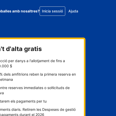
eballes amb nosaltres?
Inicia sessió
Ajuda
t d'alta gratis
cció per danys a l'allotjament de fins a
0.000 $
% dels amfitrions reben la primera reserva en
setmana
entre reserves immediates o sol·licituds de
rva
itarem els pagaments per tu
ents diaris. Retirem les Despeses de gestió
 pagaments durant el 2026