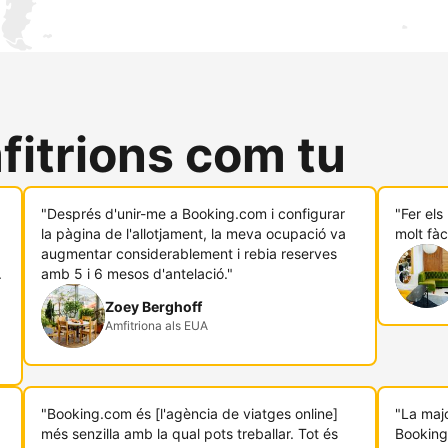
fitrions com tu
"Després d'unir-me a Booking.com i configurar
"Fer el
.
la pàgina de l'allotjament, la meva ocupació va
molt fàc
augmentar considerablement i rebia reserves
.
amb 5 i 6 mesos d'antelació."
Zoey Berghoff
Amfitriona als EUA
"Booking.com és [l'agència de viatges online]
"La majo
més senzilla amb la qual pots treballar. Tot és
Booking