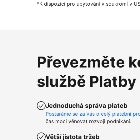
*K dispozici pro ubytování v soukromí v U
Převezměte ko
službě Platby
Jednoduchá správa plateb
Postaráme se za vás o celý platební pr
čas moci věnovat rozvoji podnikání.
Větší jistota tržeb