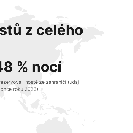
stů z celého
48 % nocí
 rezervovali hosté ze zahraničí (údaj
konce roku 2023).