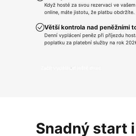
Když hosté za svou rezervaci ve vašem
online, máte jistotu, že platbu obdržíte.
Větší kontrola nad peněžními t
Denní vyplácení peněz při příjezdu hos
poplatku za platební služby na rok 202
Začít vydělávat ještě dnes
Snadný start 