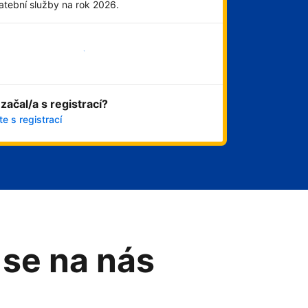
atební služby na rok 2026.
Začít hned
 začal/a s registrací?
e s registrací
 se na nás