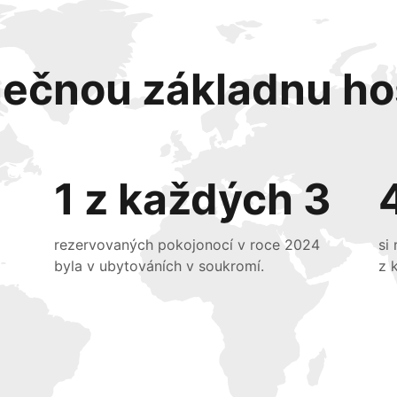
nečnou základnu ho
1 z každých 3
rezervovaných pokojonocí v roce 2024
si
byla v ubytováních v soukromí.
z 