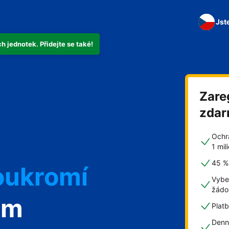
Jst
 jednotek. Přidejte se také!
Zare
zda
oukromí
Ochr
1 mi
45 % 
Vybe
žádo
om
Plat
Denn