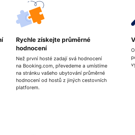
í
Rychle získejte průměrné
V
hodnocení
O
p
Než první hosté zadají svá hodnocení
v
na Booking.com, převedeme a umístíme
na stránku vašeho ubytování průměrné
hodnocení od hostů z jiných cestovních
platforem.