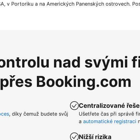
SA, v Portoriku a na Amerických Panenských ostrovech. Pos
ntrolu nad svými f
 přes Booking.com
Centralizované řeše
oces
, díky čemuž budete svůj
Ušetřete čas při správě f
a
automatické registraci
n
Nižší rizika