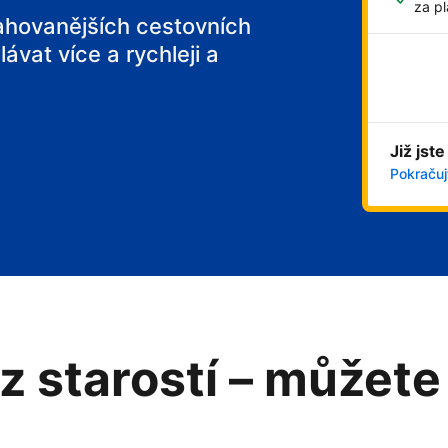
za pl
tahovanějších cestovních
ávat více a rychleji a
Již jste
Pokračujt
z starostí – můžete