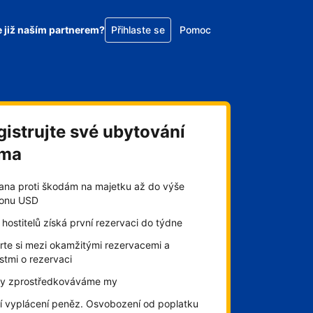
e již naším partnerem?
Přihlaste se
Pomoc
gistrujte své ubytování
rma
ana proti škodám na majetku až do výše
lionu USD
hostitelů získá první rezervaci do týdne
rte si mezi okamžitými rezervacemi a
stmi o rezervaci
by zprostředkováváme my
í vyplácení peněz. Osvobození od poplatku