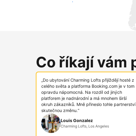
Oslovit nové hosty už dnes
Co říkají vám 
„Do ubytování Charming Lofts přijíždějí hosté z
celého světa a platforma Booking.com je v tom
opravdu nápomocná. Na rozdíl od jiných
platforem je nadnárodní a má mnohem širší
okruh zákazníků. Mně přineslo tohle partnerství
skutečnou změnu.“
Louis Gonzalez
Charming Lofts, Los Angeles