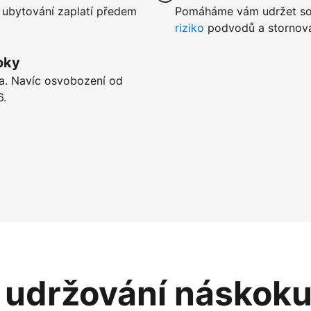
 ubytování zaplatí předem
Pomáháme vám udržet sou
riziko
podvodů a stornová
oky
ta. Navíc osvobození od
6.
i udržování náskok