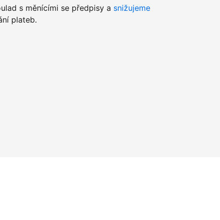
lad s měnícími se předpisy a
snižujeme
ní plateb.
u