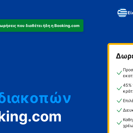
Εί
αχωρήσεις που διαθέτει ήδη η Booking.com
Δωρ
ά
Προσ
ο
εκατ
45% 
κράτ
 διακοπών
Επιλ
king.com
Διευ
Καθη
χρέω