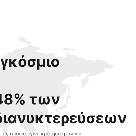
αγκόσμιο
48% των
διανυκτερεύσεων
α τις οποίες έγινε κράτηση ήταν για