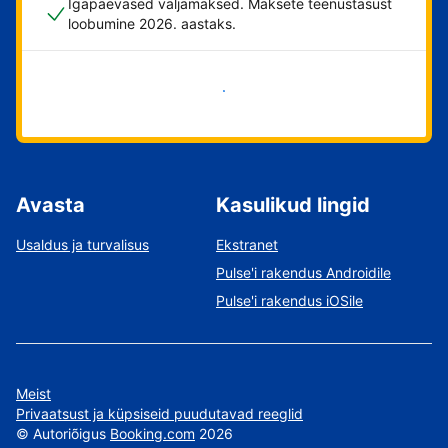
Igapäevased väljamaksed. Maksete teenustasust
loobumine 2026. aastaks.
Alusta kohe
Avasta
Kasulikud lingid
Usaldus ja turvalisus
Ekstranet
Pulse'i rakendus Androidile
Pulse'i rakendus iOSile
Meist
Privaatsust ja küpsiseid puudutavad reeglid
©
Autoriõigus
Booking.com
2026