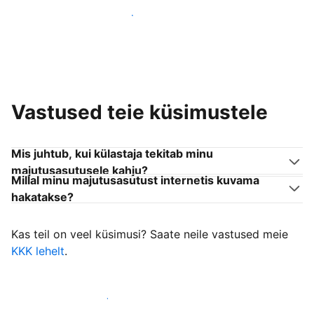
Liitu endaga sarnanevate võõrustajatega
Vastused teie küsimustele
Mis juhtub, kui külastaja tekitab minu
majutusasutusele kahju?
Millal minu majutusasutust internetis kuvama
hakatakse?
Kas teil on veel küsimusi? Saate neile vastused meie
KKK lehelt
.
Alusta külastajate vastuvõtmist