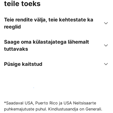
teile toeks
Teie rendite välja, teie kehtestate ka
reeglid
Saage oma külastajatega lähemalt
tuttavaks
Püsige kaitstud
Võõrusta meiega juba täna
*Saadaval USA, Puerto Rico ja USA Neitsisaarte
puhkemajutuste puhul. Kindlustusandja on Generali.