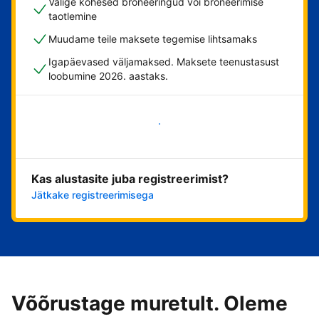
Valige kohesed broneeringud või broneerimise
taotlemine
Muudame teile maksete tegemise lihtsamaks
Igapäevased väljamaksed. Maksete teenustasust
loobumine 2026. aastaks.
Alusta kohe
Kas alustasite juba registreerimist?
Jätkake registreerimisega
Võõrustage muretult. Oleme