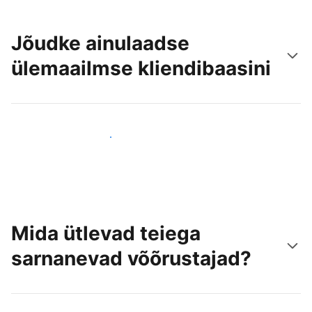
Jõudke ainulaadse
ülemaailmse kliendibaasini
Jõua juba täna uute külastajateni
Mida ütlevad teiega
sarnanevad võõrustajad?