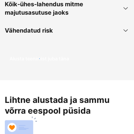
Kõik-ühes-lahendus mitme
majutusasutuse jaoks
Vähendatud risk
Alusta teenimist juba täna
Lihtne alustada ja sammu
võrra eespool püsida