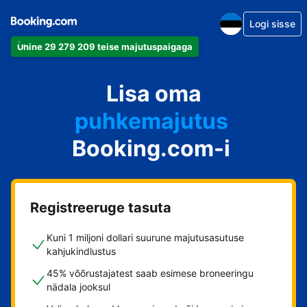
Logi sisse
Ühine 29 279 209 teise majutuspaigaga
apartement
Lisa oma
hotell
puhkemajutus
Booking.com-i
külalistemaja
hostel
Registreeruge tasuta
Kuni 1 miljoni dollari suurune majutusasutuse
kahjukindlustus
45% võõrustajatest saab esimese broneeringu
nädala jooksul