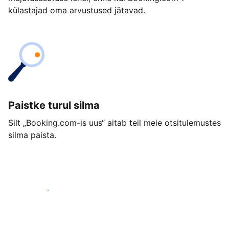
külastajad oma arvustused jätavad.
Paistke turul silma
Silt „Booking.com-is uus“ aitab teil meie otsitulemustes
silma paista.
Alusta juba täna