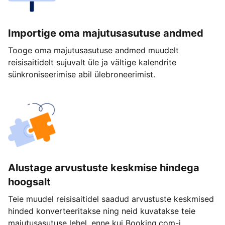
Importige oma majutusasutuse andmed
Tooge oma majutusasutuse andmed muudelt
reisisaitidelt sujuvalt üle ja vältige kalendrite
sünkroniseerimise abil ülebroneerimist.
Alustage arvustuste keskmise hindega
hoogsalt
Teie muudel reisisaitidel saadud arvustuste keskmised
hinded konverteeritakse ning neid kuvatakse teie
majutusasutuse lehel, enne kui Booking.com-i