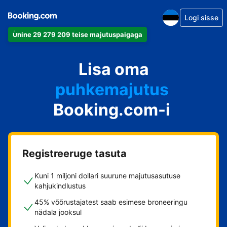
Logi sisse
Ühine 29 279 209 teise majutuspaigaga
apartement
Lisa oma
hotell
puhkemajutus
Booking.com-i
külalistemaja
hostel
Registreeruge tasuta
Kuni 1 miljoni dollari suurune majutusasutuse
kahjukindlustus
45% võõrustajatest saab esimese broneeringu
nädala jooksul