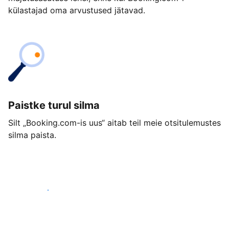
külastajad oma arvustused jätavad.
Paistke turul silma
Silt „Booking.com-is uus“ aitab teil meie otsitulemustes
silma paista.
Alusta juba täna