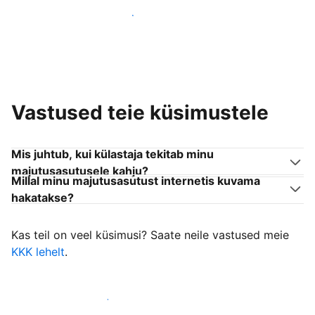
Liitu endaga sarnanevate võõrustajatega
Vastused teie küsimustele
Mis juhtub, kui külastaja tekitab minu
majutusasutusele kahju?
Millal minu majutusasutust internetis kuvama
hakatakse?
Kas teil on veel küsimusi? Saate neile vastused meie
KKK lehelt
.
Alusta külastajate vastuvõtmist