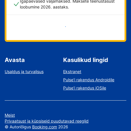
Igapäevased väljamaksed. Maksete teenustasust
loobumine 2026. aastaks.
Alusta kohe
Avasta
Kasulikud lingid
Usaldus ja turvalisus
Ekstranet
Pulse'i rakendus Androidile
Pulse'i rakendus iOSile
Meist
Privaatsust ja küpsiseid puudutavad reeglid
©
Autoriõigus
Booking.com
2026