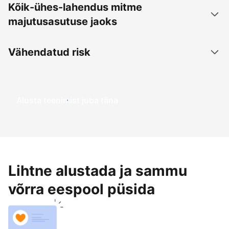
Kõik-ühes-lahendus mitme
majutusasutuse jaoks
Vähendatud risk
Alusta teenimist juba täna
Lihtne alustada ja sammu
võrra eespool püsida