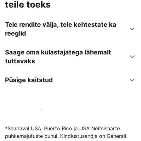
teile toeks
Teie rendite välja, teie kehtestate ka
reeglid
Saage oma külastajatega lähemalt
tuttavaks
Püsige kaitstud
Võõrusta meiega juba täna
*Saadaval USA, Puerto Rico ja USA Neitsisaarte
puhkemajutuste puhul. Kindlustusandja on Generali.