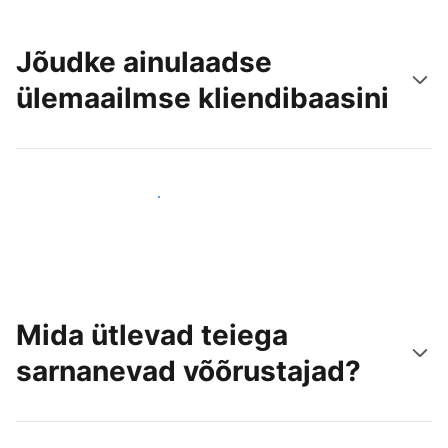
Jõudke ainulaadse
ülemaailmse kliendibaasini
Jõua juba täna uute külastajateni
Mida ütlevad teiega
sarnanevad võõrustajad?