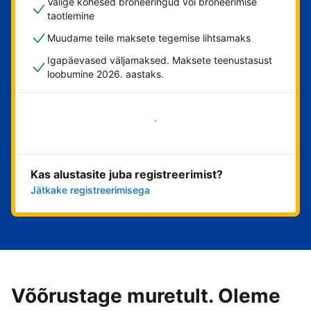
Valige kohesed broneeringud või broneerimise
taotlemine
Muudame teile maksete tegemise lihtsamaks
Igapäevased väljamaksed. Maksete teenustasust
loobumine 2026. aastaks.
Alusta kohe
Kas alustasite juba registreerimist?
Jätkake registreerimisega
Võõrustage muretult. Oleme