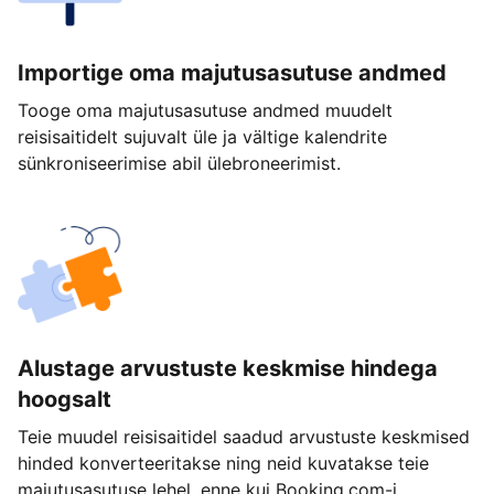
Importige oma majutusasutuse andmed
Tooge oma majutusasutuse andmed muudelt
reisisaitidelt sujuvalt üle ja vältige kalendrite
sünkroniseerimise abil ülebroneerimist.
Alustage arvustuste keskmise hindega
hoogsalt
Teie muudel reisisaitidel saadud arvustuste keskmised
hinded konverteeritakse ning neid kuvatakse teie
majutusasutuse lehel, enne kui Booking.com-i