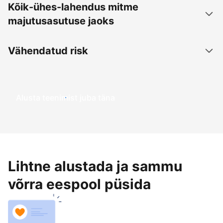
Kõik-ühes-lahendus mitme
majutusasutuse jaoks
Vähendatud risk
Alusta teenimist juba täna
Lihtne alustada ja sammu
võrra eespool püsida