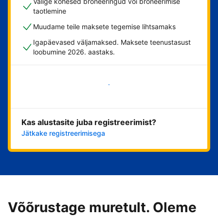
Valige kohesed broneeringud või broneerimise
taotlemine
Muudame teile maksete tegemise lihtsamaks
Igapäevased väljamaksed. Maksete teenustasust
loobumine 2026. aastaks.
Alusta kohe
Kas alustasite juba registreerimist?
Jätkake registreerimisega
Võõrustage muretult. Oleme