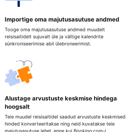
Importige oma majutusasutuse andmed
Tooge oma majutusasutuse andmed muudelt
reisisaitidelt sujuvalt üle ja vältige kalendrite
sünkroniseerimise abil ülebroneerimist.
Alustage arvustuste keskmise hindega
hoogsalt
Teie muudel reisisaitidel saadud arvustuste keskmised
hinded konverteeritakse ning neid kuvatakse teie
majutusasutuse lehel, enne kui Booking.com-i