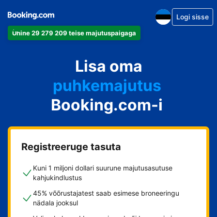
Logi sisse
Ühine 29 279 209 teise majutuspaigaga
apartement
Lisa oma
hotell
puhkemajutus
Booking.com-i
külalistemaja
hostel
Registreeruge tasuta
Kuni 1 miljoni dollari suurune majutusasutuse
kahjukindlustus
45% võõrustajatest saab esimese broneeringu
nädala jooksul