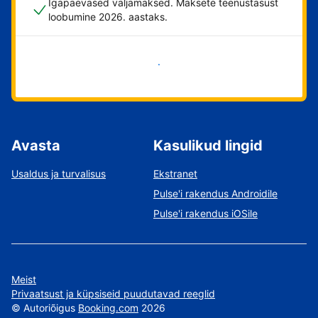
Igapäevased väljamaksed. Maksete teenustasust
loobumine 2026. aastaks.
Alusta kohe
Avasta
Kasulikud lingid
Usaldus ja turvalisus
Ekstranet
Pulse'i rakendus Androidile
Pulse'i rakendus iOSile
Meist
Privaatsust ja küpsiseid puudutavad reeglid
©
Autoriõigus
Booking.com
2026