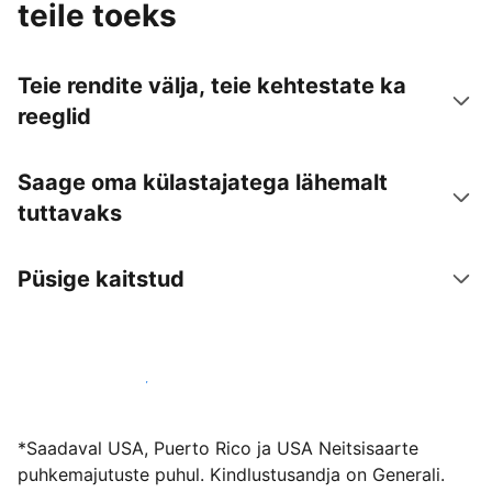
teile toeks
Teie rendite välja, teie kehtestate ka
reeglid
Saage oma külastajatega lähemalt
tuttavaks
Püsige kaitstud
Võõrusta meiega juba täna
*Saadaval USA, Puerto Rico ja USA Neitsisaarte
puhkemajutuste puhul. Kindlustusandja on Generali.