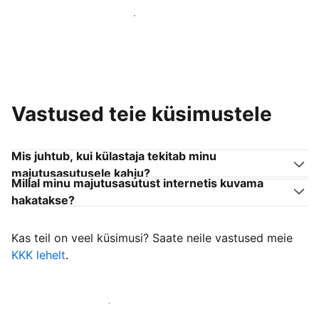
Liitu endaga sarnanevate võõrustajatega
Vastused teie küsimustele
Mis juhtub, kui külastaja tekitab minu
majutusasutusele kahju?
Millal minu majutusasutust internetis kuvama
hakatakse?
Kas teil on veel küsimusi? Saate neile vastused meie
KKK lehelt
.
Alusta külastajate vastuvõtmist