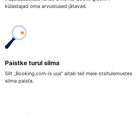
külastajad oma arvustused jätavad.
Paistke turul silma
Silt „Booking.com-is uus“ aitab teil meie otsitulemustes
silma paista.
Alusta juba täna