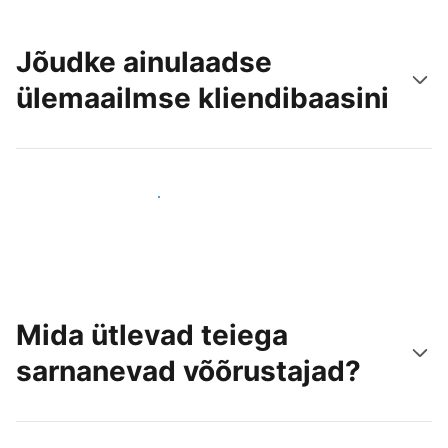
Jõudke ainulaadse
ülemaailmse kliendibaasini
Jõua juba täna uute külastajateni
Mida ütlevad teiega
sarnanevad võõrustajad?