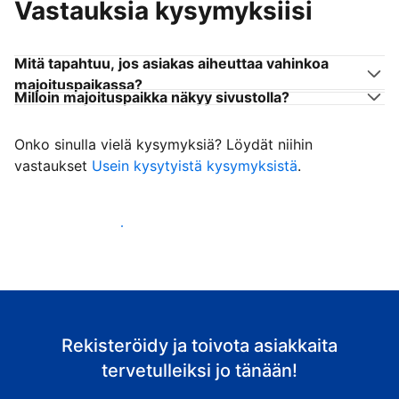
Vastauksia kysymyksiisi
Mitä tapahtuu, jos asiakas aiheuttaa vahinkoa
majoituspaikassa?
Milloin majoituspaikka näkyy sivustolla?
Onko sinulla vielä kysymyksiä? Löydät niihin
vastaukset
Usein kysytyistä kysymyksistä
.
Ala vastaanottaa asiakkaita
Rekisteröidy ja toivota asiakkaita
tervetulleiksi jo tänään!