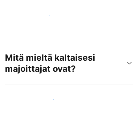
Tavoita uusia asiakkaita jo tänään
Mitä mieltä kaltaisesi
majoittajat ovat?
Liity kaltaistesi majoittajien joukkoon