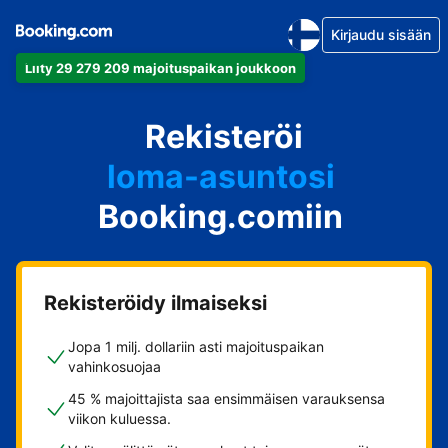
Kirjaudu sisään
Liity 29 279 209 majoituspaikan joukkoon
huoneistosi
Rekisteröi
hotellisi
loma-asuntosi
Booking.comiin
guesthousesi
bed & breakfastisi
Rekisteröidy ilmaiseksi
Jopa 1 milj. dollariin asti majoituspaikan
vahinkosuojaa
45 % majoittajista saa ensimmäisen varauksensa
viikon kuluessa.