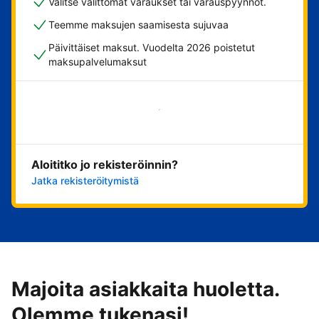
Valitse välittömät varaukset tai varauspyynnöt.
Teemme maksujen saamisesta sujuvaa
Päivittäiset maksut. Vuodelta 2026 poistetut
maksupalvelumaksut
Aloita nyt
Aloititko jo rekisteröinnin?
Jatka rekisteröitymistä
Majoita asiakkaita huoletta.
Olemme tukenasi!