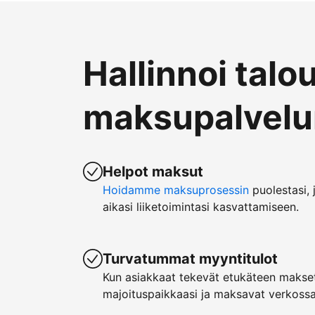
Hallinnoi talo
maksupalvelun
Helpot maksut
Hoidamme maksuprosessin
puolestasi, 
aikasi liiketoimintasi kasvattamiseen.
Turvatummat myyntitulot
Kun asiakkaat tekevät etukäteen makset
majoituspaikkaasi ja maksavat verkossa