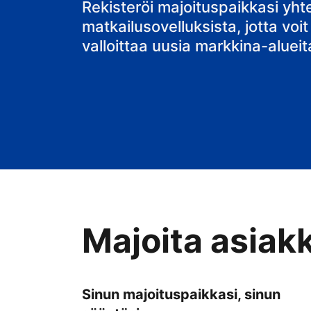
Rekisteröi majoituspaikkasi yh
matkailusovelluksista, jotta voit
valloittaa uusia markkina-alueit
Majoita asiak
Sinun majoituspaikkasi, sinun