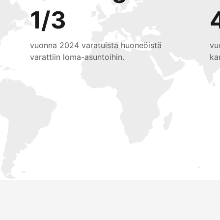
1/3
vuonna 2024 varatuista huoneöistä
vu
varattiin loma-asuntoihin.
ka