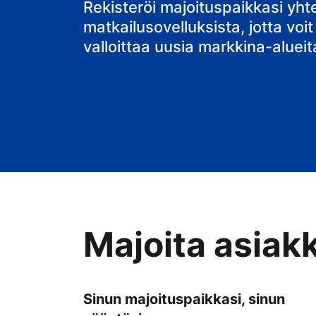
bed & breakfa
Rekisteröi majoituspaikkasi yh
matkailusovelluksista, jotta voit
valloittaa uusia markkina-alueit
Majoita asiak
Sinun majoituspaikkasi, sinun