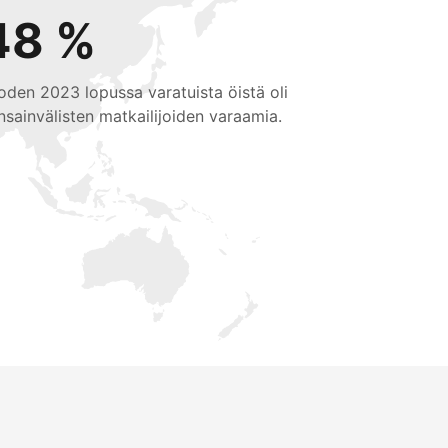
48 %
oden 2023 lopussa varatuista öistä oli
nsainvälisten matkailijoiden varaamia.