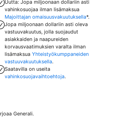
Uutta: Jopa miljoonaan dollariin asti
vahinkosuojaa ilman lisämaksua
Majoittajan omaisuusvakuutuksella
*.
Jopa miljoonaan dollariin asti oleva
vastuuvakuutus, jolla suojaudut
asiakkaiden ja naapureiden
korvausvaatimuksien varalta ilman
lisämaksua
Yhteistyökumppaneiden
vastuuvakuutuksella
.
Saatavilla on useita
vahinkosuojavaihtoehtoja
.
rjoaa Generali.