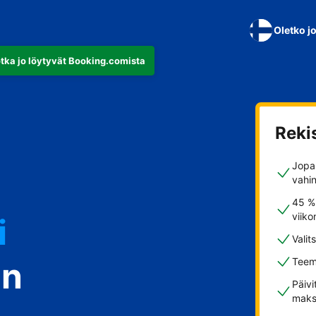
Oletko j
otka jo löytyvät Booking.comista
Reki
Jopa 
vahi
45 %
viiko
i
Valit
in
Teem
Päivi
maks