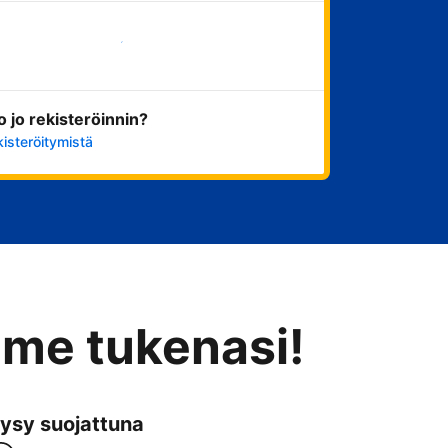
Aloita nyt
ko jo rekisteröinnin?
kisteröitymistä
mme tukenasi!
ysy suojattuna