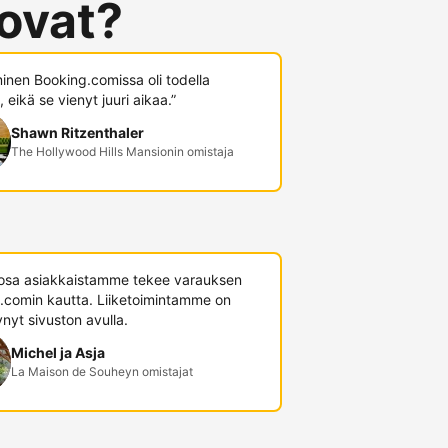
 ovat?
minen Booking.comissa oli todella
 eikä se vienyt juuri aikaa.”
Shawn Ritzenthaler
The Hollywood Hills Mansionin omistaja
 osa asiakkaistamme tekee varauksen
.comin kautta. Liiketoimintamme on
nyt sivuston avulla.
Michel ja Asja
La Maison de Souheyn omistajat