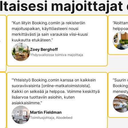
ltaisesi majoittajat
”Kun liityin Booking.comiin ja rekisteröin
”Aloitta
majoituspaikan, käyttöasteeni nousi
helppoa,
merkittävästi ja sain varauksia viisi–kuusi
.
kuukautta etukäteen.”
Zoey Berghoff
Yhdysvalloissa toimiva majoittaja
”Yhteistyö Booking.comin kanssa on kaikkein
”Suurin
suoraviivaisinta [online-matkatoimistoista].
Booking
Kaikki on selkeää ja helppoa. Voimme keskittyä
menesty
lisäarvoa tuottaviin asioihin, kuten
asiakkaisiimme.”
Martin Fieldman
Toimitusjohtaja, Abodebed