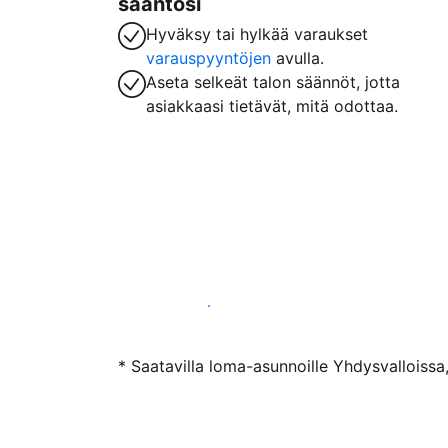
sääntösi
Hyväksy tai hylkää varaukset
varauspyyntöjen
avulla.
Aseta selkeät talon säännöt, jotta
asiakkaasi tietävät, mitä odottaa.
Ryhdy majoittajaksi
* Saatavilla loma-asunnoille Yhdysvalloissa,