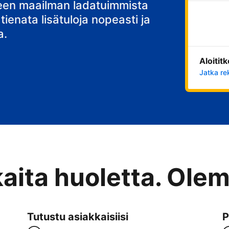
stisi
teen maailman ladatuimmista
 tienata lisätuloja nopeasti ja
a.
Aloitit
Jatka re
kaita huoletta. Ole
Tutustu asiakkaisiisi
P