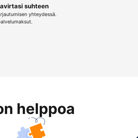
virtasi suhteen
irjautumisen yhteydessä.
palvelumaksut.
on helppoa