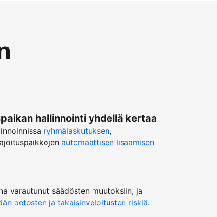
n
ikan hallinnointi yhdellä kertaa
linnoinnissa
ryhmälaskutuksen
,
ajoituspaikkojen
automaattisen lisäämisen
na varautunut säädösten muutoksiin, ja
n petosten ja takaisinveloitusten riskiä
.