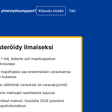
o yhteistyökumppani?
Kirjaudu sisään
Tuki
steröidy ilmaiseksi
1 milj. dollariin asti majoituspaikan
nkosuojaa
 majoittajista saa ensimmäisen varauksensa
n kuluessa.
se välittömät varaukset tai varauspyynnöt.
me maksujen saamisesta sujuvaa
ttäiset maksut. Vuodelta 2026 poistetut
upalvelumaksut