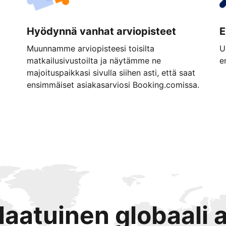
Hyödynnä vanhat arviopisteet
E
Muunnamme arviopisteesi toisilta
U
matkailusivustoilta ja näytämme ne
e
majoituspaikkasi sivulla siihen asti, että saat
ensimmäiset asiakasarviosi Booking.comissa.
tlaatuinen globaali