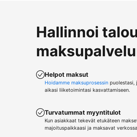
Hallinnoi talo
maksupalvelun
Helpot maksut
Hoidamme maksuprosessin
puolestasi, 
aikasi liiketoimintasi kasvattamiseen.
Turvatummat myyntitulot
Kun asiakkaat tekevät etukäteen makset
majoituspaikkaasi ja maksavat verkossa