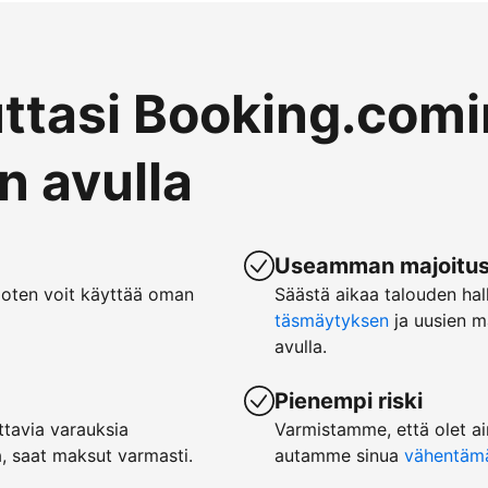
uttasi Booking.comi
 avulla
Useamman majoituspa
joten voit käyttää oman
Säästä aikaa talouden hal
täsmäytyksen
ja uusien m
avulla.
Pienempi riski
tavia varauksia
Varmistamme, että olet ai
, saat maksut varmasti.
autamme sinua
vähentämää